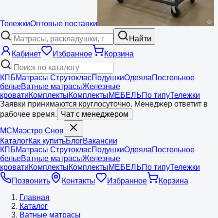
Тележки
Оптовые поставки
Найти
Кабинет
Избранное
Корзина
КПБ
Матрасы Струтоклас
Подушки
Одеяла
Постельное
белье
Ватные матрасы
Железные
кровати
Комплекты
Комплекты
МЕБЕЛЬ
По типу
Тележки
Заявки принимаются круглосуточно. Менеджер ответит в
рабочее время.
Чат с менеджером
МС
Маэстро
Снов
Каталог
Как купить
Блог
Вакансии
КПБ
Матрасы Струтоклас
Подушки
Одеяла
Постельное
белье
Ватные матрасы
Железные
кровати
Комплекты
Комплекты
МЕБЕЛЬ
По типу
Тележки
Позвонить
Контакты
Избранное
Корзина
Главная
Каталог
Ватные матрасы