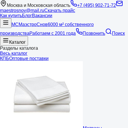
Москва и Московская область
+7 (495) 902-71-72
maestrosnov@mail.ru
Скачать прайс
Как купить
Блог
Вакансии
МС
Маэстро
Снов
6000 м² собственного
производства
Работаем с 2001 года
Позвонить
Поиск
Каталог
Разделы каталога
Весь каталог
КПБ
Оптовые поставки