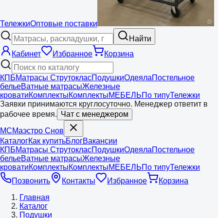
Тележки
Оптовые поставки
Найти
Кабинет
Избранное
Корзина
КПБ
Матрасы Струтоклас
Подушки
Одеяла
Постельное
белье
Ватные матрасы
Железные
кровати
Комплекты
Комплекты
МЕБЕЛЬ
По типу
Тележки
Заявки принимаются круглосуточно. Менеджер ответит в
рабочее время.
Чат с менеджером
МС
Маэстро
Снов
Каталог
Как купить
Блог
Вакансии
КПБ
Матрасы Струтоклас
Подушки
Одеяла
Постельное
белье
Ватные матрасы
Железные
кровати
Комплекты
Комплекты
МЕБЕЛЬ
По типу
Тележки
Позвонить
Контакты
Избранное
Корзина
Главная
Каталог
Подушки