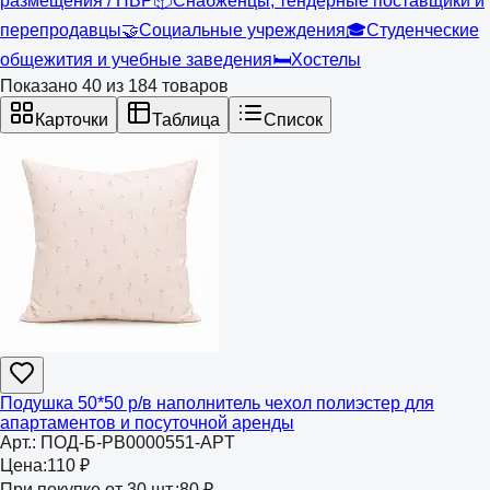
размещения / ПВР
📦
Снабженцы, тендерные поставщики и
перепродавцы
🤝
Социальные учреждения
🎓
Студенческие
общежития и учебные заведения
🛏️
Хостелы
Показано
40
из
184
товаров
Карточки
Таблица
Список
Подушка 50*50 р/в наполнитель чехол полиэстер для
апартаментов и посуточной аренды
Арт.:
ПОД-Б-РВ0000551-APT
Цена:
110 ₽
При покупке от 30 шт.:
80 ₽