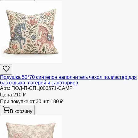
Подушка 50*70 синтепон наполнитель чехол полиэстер для
баз отдыха, лагерей и санаториев
Арт.:
ПОД-П-СПЦ000571-CAMP
Цена:
210 ₽
При покупке от 30 шт.:
180 ₽
В корзину