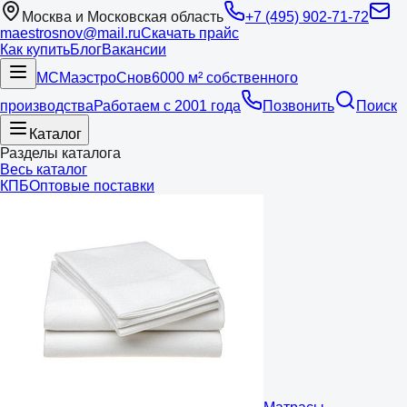
Москва и Московская область
+7 (495) 902-71-72
maestrosnov@mail.ru
Скачать прайс
Как купить
Блог
Вакансии
МС
Маэстро
Снов
6000 м² собственного
производства
Работаем с 2001 года
Позвонить
Поиск
Каталог
Разделы каталога
Весь каталог
КПБ
Оптовые поставки