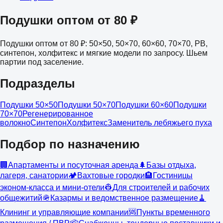
Подушки оптом от 80 ₽
Подушки оптом от 80 ₽: 50×50, 50×70, 60×60, 70×70, РВ,
синтепон, холфитекс и мягкие модели по запросу. Шьем
партии под заселение.
Подразделы
Подушки 50×50
Подушки 50×70
Подушки 60×60
Подушки
70×70
Регенерированное
волокно
Синтепон
Холфитекс
Заменитель лебяжьего пуха
Подбор по назначению
🏢
Апартаменты и посуточная аренда
🌲
Базы отдыха,
лагеря, санатории
🏕️
Вахтовые городки
🏨
Гостиницы
эконом-класса и мини-отели
👷
Для строителей и рабочих
общежитий
🪖
Казармы и ведомственное размещение
🧹
Клининг и управляющие компании
🆘
Пункты временного