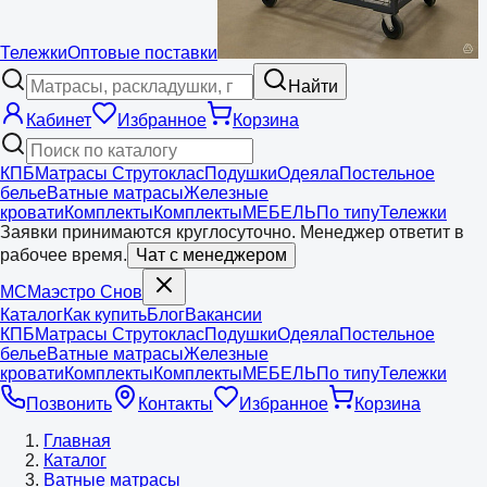
Тележки
Оптовые поставки
Найти
Кабинет
Избранное
Корзина
КПБ
Матрасы Струтоклас
Подушки
Одеяла
Постельное
белье
Ватные матрасы
Железные
кровати
Комплекты
Комплекты
МЕБЕЛЬ
По типу
Тележки
Заявки принимаются круглосуточно. Менеджер ответит в
рабочее время.
Чат с менеджером
МС
Маэстро
Снов
Каталог
Как купить
Блог
Вакансии
КПБ
Матрасы Струтоклас
Подушки
Одеяла
Постельное
белье
Ватные матрасы
Железные
кровати
Комплекты
Комплекты
МЕБЕЛЬ
По типу
Тележки
Позвонить
Контакты
Избранное
Корзина
Главная
Каталог
Ватные матрасы