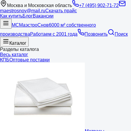
Москва и Московская область
+7 (495) 902-71-72
maestrosnov@mail.ru
Скачать прайс
Как купить
Блог
Вакансии
МС
Маэстро
Снов
6000 м² собственного
производства
Работаем с 2001 года
Позвонить
Поиск
Каталог
Разделы каталога
Весь каталог
КПБ
Оптовые поставки