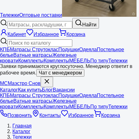
Тележки
Оптовые поставки
Найти
Кабинет
Избранное
Корзина
КПБ
Матрасы Струтоклас
Подушки
Одеяла
Постельное
белье
Ватные матрасы
Железные
кровати
Комплекты
Комплекты
МЕБЕЛЬ
По типу
Тележки
Заявки принимаются круглосуточно. Менеджер ответит в
рабочее время.
Чат с менеджером
МС
Маэстро
Снов
Каталог
Как купить
Блог
Вакансии
КПБ
Матрасы Струтоклас
Подушки
Одеяла
Постельное
белье
Ватные матрасы
Железные
кровати
Комплекты
Комплекты
МЕБЕЛЬ
По типу
Тележки
Позвонить
Контакты
Избранное
Корзина
Главная
Каталог
Тележки