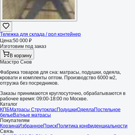
Тележка для склада / рол контейнер
Цена:
50 000 ₽
Изготовим под заказ
В корзину
Маэстро Снов
Фабрика товаров для сна: матрасы, подушки, одеяла,
кровати и комплекты оптом. Производство 6000 м2,
отгрузка без посредников.
Заказы принимаются круглосуточно, обрабатываются в
рабочее время: 09:00-18:00 по Москве.
Каталог
КПБ
Матрасы Струтоклас
Подушки
Одеяла
Постельное
белье
Ватные матрасы
Покупателям
Корзина
Избранное
Поиск
Политика конфиденциальности
Связь