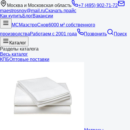
Москва и Московская область
+7 (495) 902-71-72
maestrosnov@mail.ru
Скачать прайс
Как купить
Блог
Вакансии
МС
Маэстро
Снов
6000 м² собственного
производства
Работаем с 2001 года
Позвонить
Поиск
Каталог
Разделы каталога
Весь каталог
КПБ
Оптовые поставки