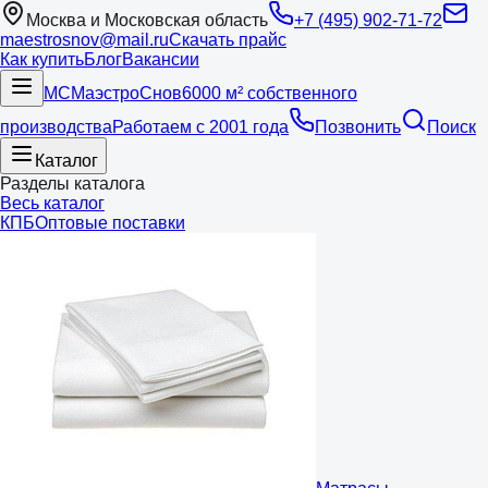
Москва и Московская область
+7 (495) 902-71-72
maestrosnov@mail.ru
Скачать прайс
Как купить
Блог
Вакансии
МС
Маэстро
Снов
6000 м² собственного
производства
Работаем с 2001 года
Позвонить
Поиск
Каталог
Разделы каталога
Весь каталог
КПБ
Оптовые поставки