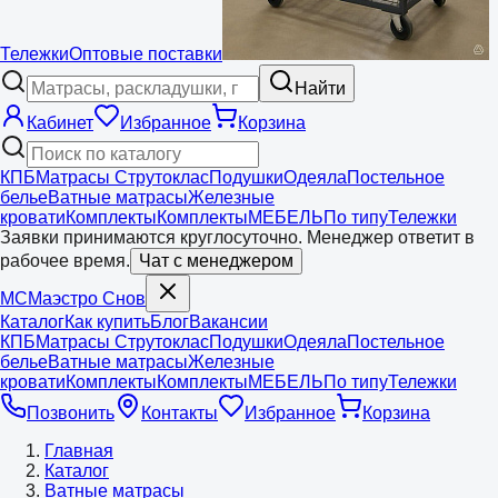
Тележки
Оптовые поставки
Найти
Кабинет
Избранное
Корзина
КПБ
Матрасы Струтоклас
Подушки
Одеяла
Постельное
белье
Ватные матрасы
Железные
кровати
Комплекты
Комплекты
МЕБЕЛЬ
По типу
Тележки
Заявки принимаются круглосуточно. Менеджер ответит в
рабочее время.
Чат с менеджером
МС
Маэстро
Снов
Каталог
Как купить
Блог
Вакансии
КПБ
Матрасы Струтоклас
Подушки
Одеяла
Постельное
белье
Ватные матрасы
Железные
кровати
Комплекты
Комплекты
МЕБЕЛЬ
По типу
Тележки
Позвонить
Контакты
Избранное
Корзина
Главная
Каталог
Ватные матрасы