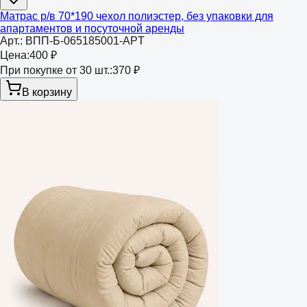
Матрас р/в 70*190 чехол полиэстер, без упаковки для
апартаментов и посуточной аренды
Арт.:
ВПП-Б-065185001-APT
Цена:
400 ₽
При покупке от 30 шт.:
370 ₽
В корзину