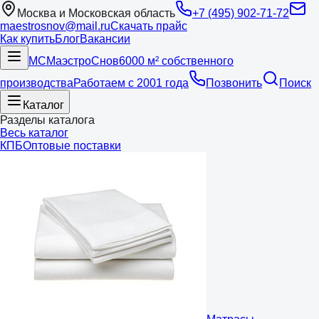
Москва и Московская область
+7 (495) 902-71-72
maestrosnov@mail.ru
Скачать прайс
Как купить
Блог
Вакансии
МС
Маэстро
Снов
6000 м² собственного
производства
Работаем с 2001 года
Позвонить
Поиск
Каталог
Разделы каталога
Весь каталог
КПБ
Оптовые поставки