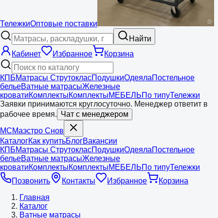
Тележки
Оптовые поставки
Найти
Кабинет
Избранное
Корзина
КПБ
Матрасы Струтоклас
Подушки
Одеяла
Постельное
белье
Ватные матрасы
Железные
кровати
Комплекты
Комплекты
МЕБЕЛЬ
По типу
Тележки
Заявки принимаются круглосуточно. Менеджер ответит в
рабочее время.
Чат с менеджером
МС
Маэстро
Снов
Каталог
Как купить
Блог
Вакансии
КПБ
Матрасы Струтоклас
Подушки
Одеяла
Постельное
белье
Ватные матрасы
Железные
кровати
Комплекты
Комплекты
МЕБЕЛЬ
По типу
Тележки
Позвонить
Контакты
Избранное
Корзина
Главная
Каталог
Ватные матрасы