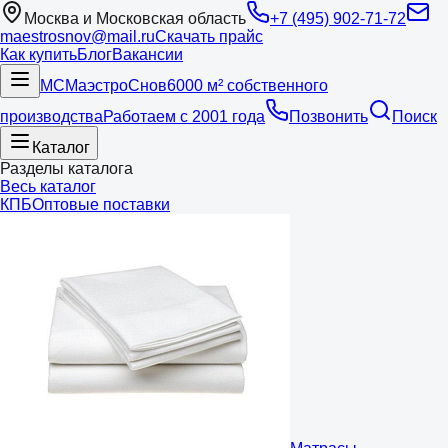
Москва и Московская область
+7 (495) 902-71-72
maestrosnov@mail.ru
Скачать прайс
Как купить
Блог
Вакансии
МС
Маэстро
Снов
6000 м² собственного
производства
Работаем с 2001 года
Позвонить
Поиск
Каталог
Разделы каталога
Весь каталог
КПБ
Оптовые поставки