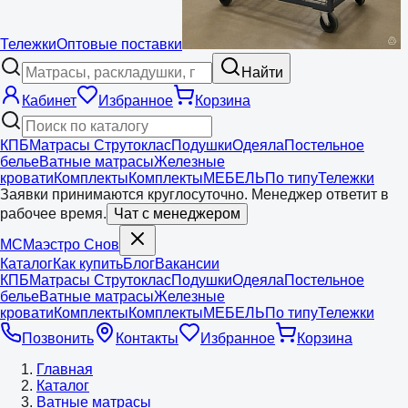
Тележки
Оптовые поставки
Найти
Кабинет
Избранное
Корзина
КПБ
Матрасы Струтоклас
Подушки
Одеяла
Постельное
белье
Ватные матрасы
Железные
кровати
Комплекты
Комплекты
МЕБЕЛЬ
По типу
Тележки
Заявки принимаются круглосуточно. Менеджер ответит в
рабочее время.
Чат с менеджером
МС
Маэстро
Снов
Каталог
Как купить
Блог
Вакансии
КПБ
Матрасы Струтоклас
Подушки
Одеяла
Постельное
белье
Ватные матрасы
Железные
кровати
Комплекты
Комплекты
МЕБЕЛЬ
По типу
Тележки
Позвонить
Контакты
Избранное
Корзина
Главная
Каталог
Ватные матрасы