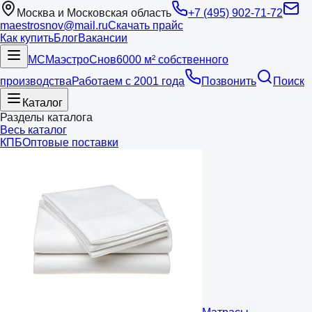
Москва и Московская область
+7 (495) 902-71-72
maestrosnov@mail.ru
Скачать прайс
Как купить
Блог
Вакансии
МС
Маэстро
Снов
6000 м² собственного
производства
Работаем с 2001 года
Позвонить
Поиск
Каталог
Разделы каталога
Весь каталог
КПБ
Оптовые поставки