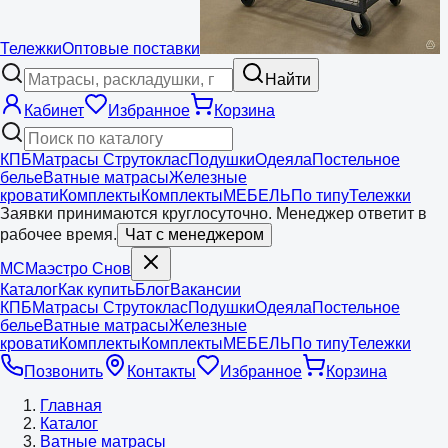
Тележки
Оптовые поставки
Найти
Кабинет
Избранное
Корзина
КПБ
Матрасы Струтоклас
Подушки
Одеяла
Постельное
белье
Ватные матрасы
Железные
кровати
Комплекты
Комплекты
МЕБЕЛЬ
По типу
Тележки
Заявки принимаются круглосуточно. Менеджер ответит в
рабочее время.
Чат с менеджером
МС
Маэстро
Снов
Каталог
Как купить
Блог
Вакансии
КПБ
Матрасы Струтоклас
Подушки
Одеяла
Постельное
белье
Ватные матрасы
Железные
кровати
Комплекты
Комплекты
МЕБЕЛЬ
По типу
Тележки
Позвонить
Контакты
Избранное
Корзина
Главная
Каталог
Ватные матрасы