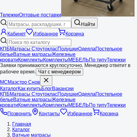
Тележки
Оптовые поставки
Найти
Кабинет
Избранное
Корзина
КПБ
Матрасы Струтоклас
Подушки
Одеяла
Постельное
белье
Ватные матрасы
Железные
кровати
Комплекты
Комплекты
МЕБЕЛЬ
По типу
Тележки
Заявки принимаются круглосуточно. Менеджер ответит в
рабочее время.
Чат с менеджером
МС
Маэстро
Снов
Каталог
Как купить
Блог
Вакансии
КПБ
Матрасы Струтоклас
Подушки
Одеяла
Постельное
белье
Ватные матрасы
Железные
кровати
Комплекты
Комплекты
МЕБЕЛЬ
По типу
Тележки
Позвонить
Контакты
Избранное
Корзина
Главная
Каталог
Ватные матрасы