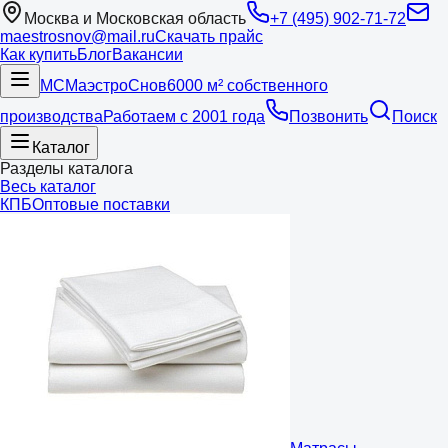
Москва и Московская область
+7 (495) 902-71-72
maestrosnov@mail.ru
Скачать прайс
Как купить
Блог
Вакансии
МС
Маэстро
Снов
6000 м² собственного
производства
Работаем с 2001 года
Позвонить
Поиск
Каталог
Разделы каталога
Весь каталог
КПБ
Оптовые поставки