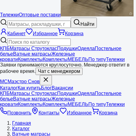
Тележки
Оптовые поставки
Найти
Кабинет
Избранное
Корзина
КПБ
Матрасы Струтоклас
Подушки
Одеяла
Постельное
белье
Ватные матрасы
Железные
кровати
Комплекты
Комплекты
МЕБЕЛЬ
По типу
Тележки
Заявки принимаются круглосуточно. Менеджер ответит в
рабочее время.
Чат с менеджером
МС
Маэстро
Снов
Каталог
Как купить
Блог
Вакансии
КПБ
Матрасы Струтоклас
Подушки
Одеяла
Постельное
белье
Ватные матрасы
Железные
кровати
Комплекты
Комплекты
МЕБЕЛЬ
По типу
Тележки
Позвонить
Контакты
Избранное
Корзина
Главная
Каталог
Ватные матрасы