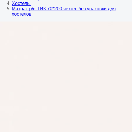
Хостелы
Матрас р/в ТИК 70*200 чехол, без упаковки для
хостелов