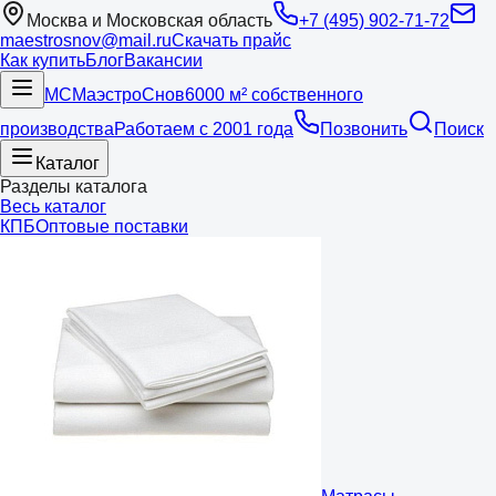
Москва и Московская область
+7 (495) 902-71-72
maestrosnov@mail.ru
Скачать прайс
Как купить
Блог
Вакансии
МС
Маэстро
Снов
6000 м² собственного
производства
Работаем с 2001 года
Позвонить
Поиск
Каталог
Разделы каталога
Весь каталог
КПБ
Оптовые поставки