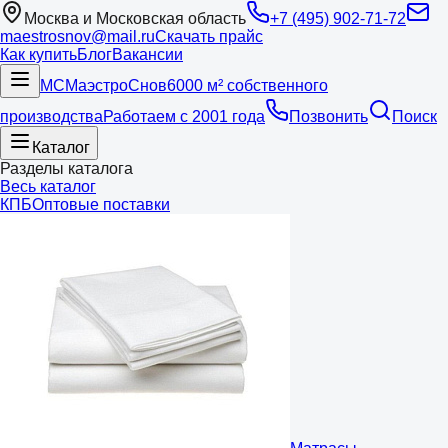
Москва и Московская область
+7 (495) 902-71-72
maestrosnov@mail.ru
Скачать прайс
Как купить
Блог
Вакансии
МС
Маэстро
Снов
6000 м² собственного
производства
Работаем с 2001 года
Позвонить
Поиск
Каталог
Разделы каталога
Весь каталог
КПБ
Оптовые поставки