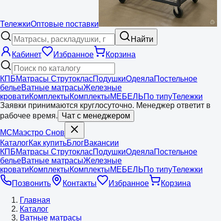
Тележки
Оптовые поставки
Найти
Кабинет
Избранное
Корзина
КПБ
Матрасы Струтоклас
Подушки
Одеяла
Постельное
белье
Ватные матрасы
Железные
кровати
Комплекты
Комплекты
МЕБЕЛЬ
По типу
Тележки
Заявки принимаются круглосуточно. Менеджер ответит в
рабочее время.
Чат с менеджером
МС
Маэстро
Снов
Каталог
Как купить
Блог
Вакансии
КПБ
Матрасы Струтоклас
Подушки
Одеяла
Постельное
белье
Ватные матрасы
Железные
кровати
Комплекты
Комплекты
МЕБЕЛЬ
По типу
Тележки
Позвонить
Контакты
Избранное
Корзина
Главная
Каталог
Ватные матрасы