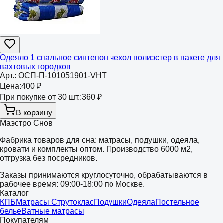
Одеяло 1 спальное синтепон чехол полиэстер в пакете для
вахтовых городков
Арт.:
ОСП-П-101051901-VHT
Цена:
400 ₽
При покупке от 30 шт.:
360 ₽
В корзину
Маэстро Снов
Фабрика товаров для сна: матрасы, подушки, одеяла,
кровати и комплекты оптом. Производство 6000 м2,
отгрузка без посредников.
Заказы принимаются круглосуточно, обрабатываются в
рабочее время: 09:00-18:00 по Москве.
Каталог
КПБ
Матрасы Струтоклас
Подушки
Одеяла
Постельное
белье
Ватные матрасы
Покупателям