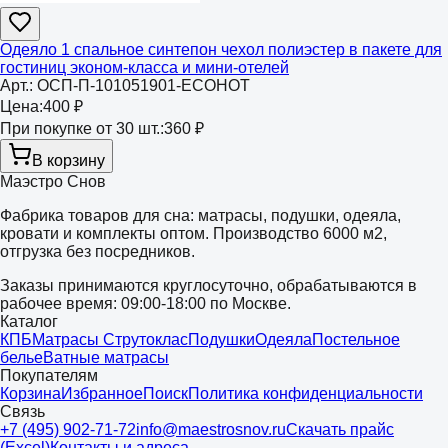
Одеяло 1 спальное синтепон чехол полиэстер в пакете для
гостиниц эконом-класса и мини-отелей
Арт.:
ОСП-П-101051901-ECOHOT
Цена:
400 ₽
При покупке от 30 шт.:
360 ₽
В корзину
Маэстро Снов
Фабрика товаров для сна: матрасы, подушки, одеяла,
кровати и комплекты оптом. Производство 6000 м2,
отгрузка без посредников.
Заказы принимаются круглосуточно, обрабатываются в
рабочее время: 09:00-18:00 по Москве.
Каталог
КПБ
Матрасы Струтоклас
Подушки
Одеяла
Постельное
белье
Ватные матрасы
Покупателям
Корзина
Избранное
Поиск
Политика конфиденциальности
Связь
+7 (495) 902-71-72
info@maestrosnov.ru
Скачать прайс
(Excel)
Контакты и адреса