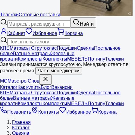
Тележки
Оптовые поставки
Найти
Кабинет
Избранное
Корзина
КПБ
Матрасы Струтоклас
Подушки
Одеяла
Постельное
белье
Ватные матрасы
Железные
кровати
Комплекты
Комплекты
МЕБЕЛЬ
По типу
Тележки
Заявки принимаются круглосуточно. Менеджер ответит в
рабочее время.
Чат с менеджером
МС
Маэстро
Снов
Каталог
Как купить
Блог
Вакансии
КПБ
Матрасы Струтоклас
Подушки
Одеяла
Постельное
белье
Ватные матрасы
Железные
кровати
Комплекты
Комплекты
МЕБЕЛЬ
По типу
Тележки
Позвонить
Контакты
Избранное
Корзина
Главная
Каталог
Одеяла