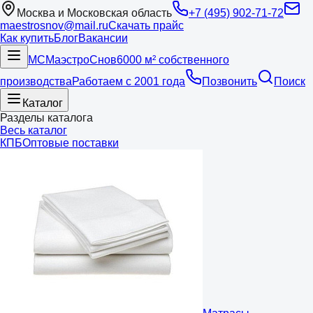
Москва и Московская область
+7 (495) 902-71-72
maestrosnov@mail.ru
Скачать прайс
Как купить
Блог
Вакансии
МС
Маэстро
Снов
6000 м² собственного
производства
Работаем с 2001 года
Позвонить
Поиск
Каталог
Разделы каталога
Весь каталог
КПБ
Оптовые поставки