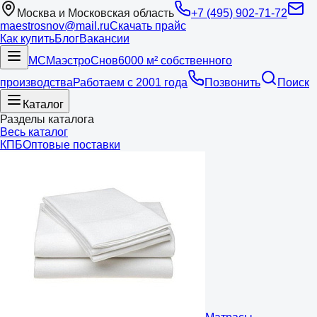
Москва и Московская область
+7 (495) 902-71-72
maestrosnov@mail.ru
Скачать прайс
Как купить
Блог
Вакансии
МС
Маэстро
Снов
6000 м² собственного
производства
Работаем с 2001 года
Позвонить
Поиск
Каталог
Разделы каталога
Весь каталог
КПБ
Оптовые поставки