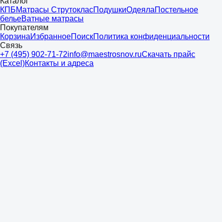
Каталог
КПБ
Матрасы Струтоклас
Подушки
Одеяла
Постельное
белье
Ватные матрасы
Покупателям
Корзина
Избранное
Поиск
Политика конфиденциальности
Связь
+7 (495) 902-71-72
info@maestrosnov.ru
Скачать прайс
(Excel)
Контакты и адреса