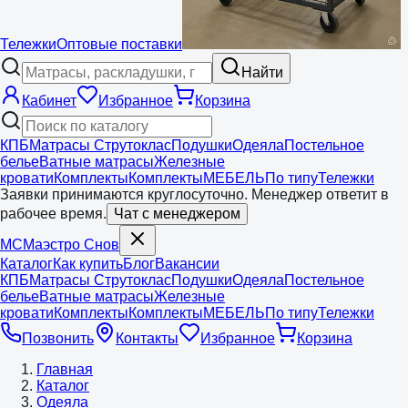
Тележки
Оптовые поставки
Найти
Кабинет
Избранное
Корзина
КПБ
Матрасы Струтоклас
Подушки
Одеяла
Постельное
белье
Ватные матрасы
Железные
кровати
Комплекты
Комплекты
МЕБЕЛЬ
По типу
Тележки
Заявки принимаются круглосуточно. Менеджер ответит в
рабочее время.
Чат с менеджером
МС
Маэстро
Снов
Каталог
Как купить
Блог
Вакансии
КПБ
Матрасы Струтоклас
Подушки
Одеяла
Постельное
белье
Ватные матрасы
Железные
кровати
Комплекты
Комплекты
МЕБЕЛЬ
По типу
Тележки
Позвонить
Контакты
Избранное
Корзина
Главная
Каталог
Одеяла