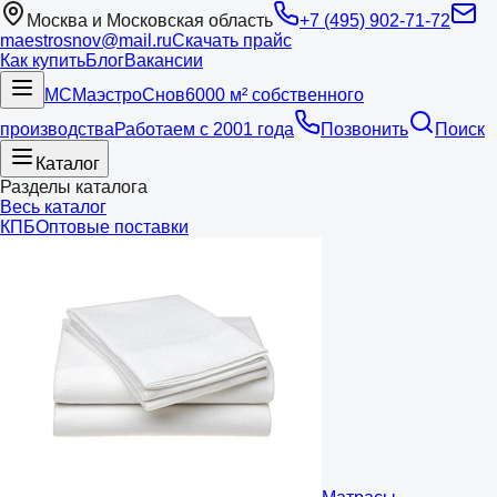
Москва и Московская область
+7 (495) 902-71-72
maestrosnov@mail.ru
Скачать прайс
Как купить
Блог
Вакансии
МС
Маэстро
Снов
6000 м² собственного
производства
Работаем с 2001 года
Позвонить
Поиск
Каталог
Разделы каталога
Весь каталог
КПБ
Оптовые поставки