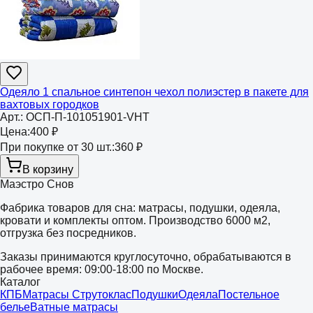
Одеяло 1 спальное синтепон чехол полиэстер в пакете для
вахтовых городков
Арт.:
ОСП-П-101051901-VHT
Цена:
400 ₽
При покупке от 30 шт.:
360 ₽
В корзину
Маэстро Снов
Фабрика товаров для сна: матрасы, подушки, одеяла,
кровати и комплекты оптом. Производство 6000 м2,
отгрузка без посредников.
Заказы принимаются круглосуточно, обрабатываются в
рабочее время: 09:00-18:00 по Москве.
Каталог
КПБ
Матрасы Струтоклас
Подушки
Одеяла
Постельное
белье
Ватные матрасы