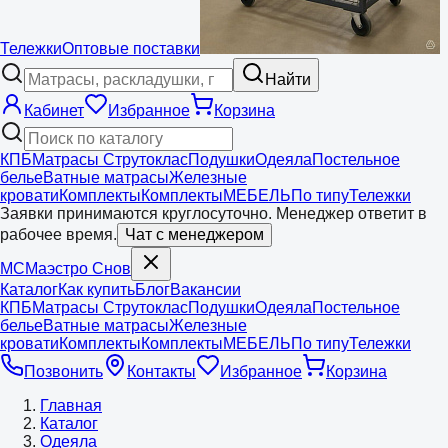
Тележки
Оптовые поставки
Найти
Кабинет
Избранное
Корзина
КПБ
Матрасы Струтоклас
Подушки
Одеяла
Постельное
белье
Ватные матрасы
Железные
кровати
Комплекты
Комплекты
МЕБЕЛЬ
По типу
Тележки
Заявки принимаются круглосуточно. Менеджер ответит в
рабочее время.
Чат с менеджером
МС
Маэстро
Снов
Каталог
Как купить
Блог
Вакансии
КПБ
Матрасы Струтоклас
Подушки
Одеяла
Постельное
белье
Ватные матрасы
Железные
кровати
Комплекты
Комплекты
МЕБЕЛЬ
По типу
Тележки
Позвонить
Контакты
Избранное
Корзина
Главная
Каталог
Одеяла