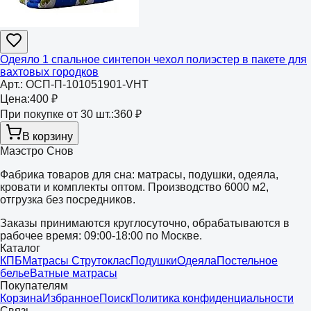
Одеяло 1 спальное синтепон чехол полиэстер в пакете для
вахтовых городков
Арт.:
ОСП-П-101051901-VHT
Цена:
400 ₽
При покупке от 30 шт.:
360 ₽
В корзину
Маэстро Снов
Фабрика товаров для сна: матрасы, подушки, одеяла,
кровати и комплекты оптом. Производство 6000 м2,
отгрузка без посредников.
Заказы принимаются круглосуточно, обрабатываются в
рабочее время: 09:00-18:00 по Москве.
Каталог
КПБ
Матрасы Струтоклас
Подушки
Одеяла
Постельное
белье
Ватные матрасы
Покупателям
Корзина
Избранное
Поиск
Политика конфиденциальности
Связь