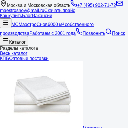
Москва и Московская область
+7 (495) 902-71-72
maestrosnov@mail.ru
Скачать прайс
Как купить
Блог
Вакансии
МС
Маэстро
Снов
6000 м² собственного
производства
Работаем с 2001 года
Позвонить
Поиск
Каталог
Разделы каталога
Весь каталог
КПБ
Оптовые поставки