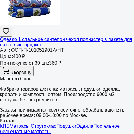
Одеяло 1 спальное синтепон чехол полиэстер в пакете для
вахтовых городков
Арт.:
ОСП-П-101051901-VHT
Цена:
400 ₽
При покупке от 30 шт.:
360 ₽
В корзину
Маэстро Снов
Фабрика товаров для сна: матрасы, подушки, одеяла,
кровати и комплекты оптом. Производство 6000 м2,
отгрузка без посредников.
Заказы принимаются круглосуточно, обрабатываются в
рабочее время: 09:00-18:00 по Москве.
Каталог
КПБ
Матрасы Струтоклас
Подушки
Одеяла
Постельное
белье
Ватные матрасы