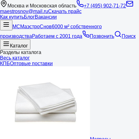
Москва и Московская область
+7 (495) 902-71-72
maestrosnov@mail.ru
Скачать прайс
Как купить
Блог
Вакансии
МС
Маэстро
Снов
6000 м² собственного
производства
Работаем с 2001 года
Позвонить
Поиск
Каталог
Разделы каталога
Весь каталог
КПБ
Оптовые поставки