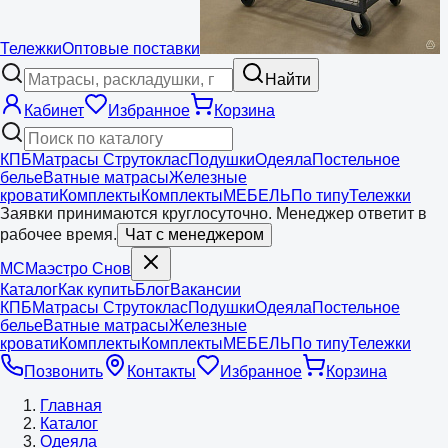
Тележки
Оптовые поставки
Найти
Кабинет
Избранное
Корзина
КПБ
Матрасы Струтоклас
Подушки
Одеяла
Постельное
белье
Ватные матрасы
Железные
кровати
Комплекты
Комплекты
МЕБЕЛЬ
По типу
Тележки
Заявки принимаются круглосуточно. Менеджер ответит в
рабочее время.
Чат с менеджером
МС
Маэстро
Снов
Каталог
Как купить
Блог
Вакансии
КПБ
Матрасы Струтоклас
Подушки
Одеяла
Постельное
белье
Ватные матрасы
Железные
кровати
Комплекты
Комплекты
МЕБЕЛЬ
По типу
Тележки
Позвонить
Контакты
Избранное
Корзина
Главная
Каталог
Одеяла