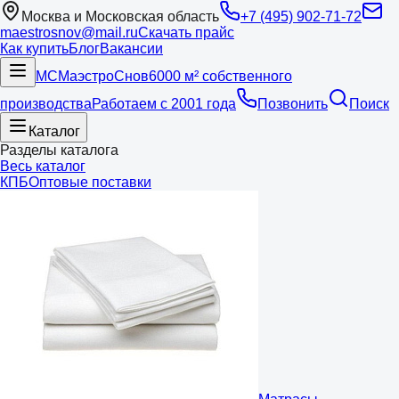
Москва и Московская область
+7 (495) 902-71-72
maestrosnov@mail.ru
Скачать прайс
Как купить
Блог
Вакансии
МС
Маэстро
Снов
6000 м² собственного
производства
Работаем с 2001 года
Позвонить
Поиск
Каталог
Разделы каталога
Весь каталог
КПБ
Оптовые поставки