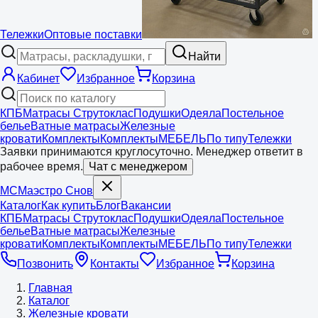
Тележки
Оптовые поставки
Найти
Кабинет
Избранное
Корзина
КПБ
Матрасы Струтоклас
Подушки
Одеяла
Постельное
белье
Ватные матрасы
Железные
кровати
Комплекты
Комплекты
МЕБЕЛЬ
По типу
Тележки
Заявки принимаются круглосуточно. Менеджер ответит в
рабочее время.
Чат с менеджером
МС
Маэстро
Снов
Каталог
Как купить
Блог
Вакансии
КПБ
Матрасы Струтоклас
Подушки
Одеяла
Постельное
белье
Ватные матрасы
Железные
кровати
Комплекты
Комплекты
МЕБЕЛЬ
По типу
Тележки
Позвонить
Контакты
Избранное
Корзина
Главная
Каталог
Железные кровати