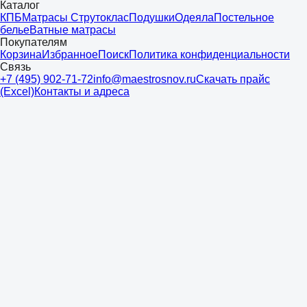
Каталог
КПБ
Матрасы Струтоклас
Подушки
Одеяла
Постельное
белье
Ватные матрасы
Покупателям
Корзина
Избранное
Поиск
Политика конфиденциальности
Связь
+7 (495) 902-71-72
info@maestrosnov.ru
Скачать прайс
(Excel)
Контакты и адреса