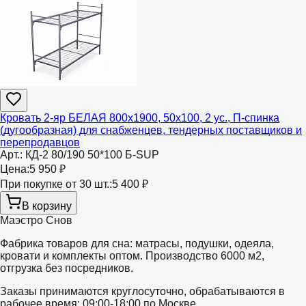
Кровать 2-яр БЕЛАЯ 800х1900, 50х100, 2 ус., П-спинка
(дугообразная) для снабженцев, тендерных поставщиков и
перепродавцов
Арт.:
КД-2 80/190 50*100 Б-SUP
Цена:
5 950 ₽
При покупке от 30 шт.:
5 400 ₽
В корзину
Маэстро Снов
Фабрика товаров для сна: матрасы, подушки, одеяла,
кровати и комплекты оптом. Производство 6000 м2,
отгрузка без посредников.
Заказы принимаются круглосуточно, обрабатываются в
рабочее время: 09:00-18:00 по Москве.