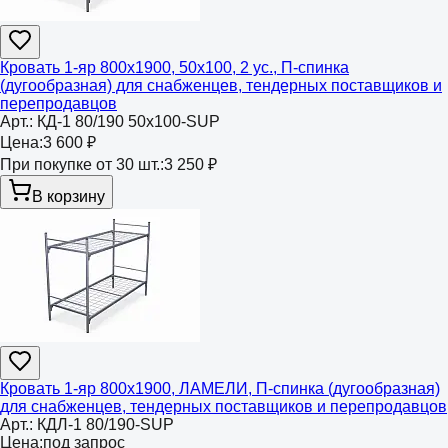
Кровать 1-яр 800х1900, 50х100, 2 ус., П-спинка
(дугообразная) для снабженцев, тендерных поставщиков и
перепродавцов
Арт.:
КД-1 80/190 50х100-SUP
Цена:
3 600 ₽
При покупке от 30 шт.:
3 250 ₽
В корзину
Кровать 1-яр 800х1900, ЛАМЕЛИ, П-спинка (дугообразная)
для снабженцев, тендерных поставщиков и перепродавцов
Арт.:
КДЛ-1 80/190-SUP
Цена:
под запрос