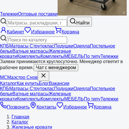
Тележки
Оптовые поставки
Найти
Кабинет
Избранное
Корзина
КПБ
Матрасы Струтоклас
Подушки
Одеяла
Постельное
белье
Ватные матрасы
Железные
кровати
Комплекты
Комплекты
МЕБЕЛЬ
По типу
Тележки
Заявки принимаются круглосуточно. Менеджер ответит в
рабочее время.
Чат с менеджером
МС
Маэстро
Снов
Каталог
Как купить
Блог
Вакансии
КПБ
Матрасы Струтоклас
Подушки
Одеяла
Постельное
белье
Ватные матрасы
Железные
кровати
Комплекты
Комплекты
МЕБЕЛЬ
По типу
Тележки
Позвонить
Контакты
Избранное
Корзина
Главная
Каталог
Железные кровати