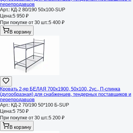
перепродавцов
Арт.:
КД-2 80/190 50х100-SUP
Цена:
5 950 ₽
При покупке от 30 шт.:
5 400 ₽
В корзину
Кровать 2-яр БЕЛАЯ 700х1900, 50х100, 2ус., П-спинка
(дугообразная) для снабженцев, тендерных поставщиков и
перепродавцов
Арт.:
КД-2 70/190 50*100 Б-SUP
Цена:
5 750 ₽
При покупке от 30 шт.:
5 200 ₽
В корзину