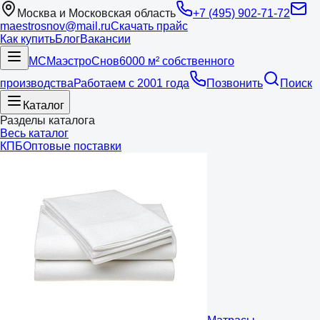
Москва и Московская область
+7 (495) 902-71-72
maestrosnov@mail.ru
Скачать прайс
Как купить
Блог
Вакансии
МС
Маэстро
Снов
6000 м² собственного
производства
Работаем с 2001 года
Позвонить
Поиск
Каталог
Разделы каталога
Весь каталог
КПБ
Оптовые поставки