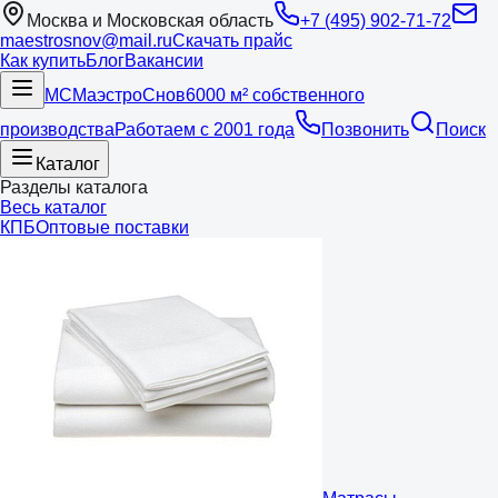
Москва и Московская область
+7 (495) 902-71-72
maestrosnov@mail.ru
Скачать прайс
Как купить
Блог
Вакансии
МС
Маэстро
Снов
6000 м² собственного
производства
Работаем с 2001 года
Позвонить
Поиск
Каталог
Разделы каталога
Весь каталог
КПБ
Оптовые поставки