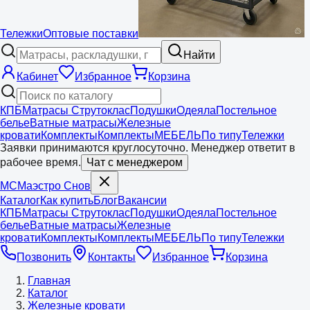
Тележки
Оптовые поставки
Найти
Кабинет
Избранное
Корзина
КПБ
Матрасы Струтоклас
Подушки
Одеяла
Постельное
белье
Ватные матрасы
Железные
кровати
Комплекты
Комплекты
МЕБЕЛЬ
По типу
Тележки
Заявки принимаются круглосуточно. Менеджер ответит в
рабочее время.
Чат с менеджером
МС
Маэстро
Снов
Каталог
Как купить
Блог
Вакансии
КПБ
Матрасы Струтоклас
Подушки
Одеяла
Постельное
белье
Ватные матрасы
Железные
кровати
Комплекты
Комплекты
МЕБЕЛЬ
По типу
Тележки
Позвонить
Контакты
Избранное
Корзина
Главная
Каталог
Железные кровати