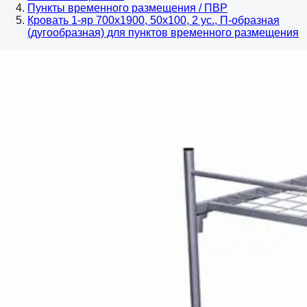
Пункты временного размещения / ПВР
Кровать 1-яр 700х1900, 50х100, 2 ус., П-образная
(дугообразная) для пунктов временного размещения