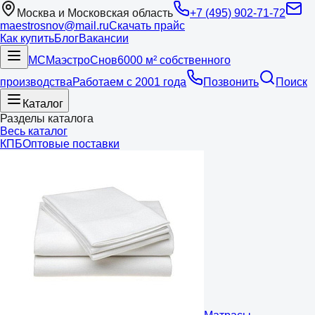
Москва и Московская область
+7 (495) 902-71-72
maestrosnov@mail.ru
Скачать прайс
Как купить
Блог
Вакансии
МС
Маэстро
Снов
6000 м² собственного
производства
Работаем с 2001 года
Позвонить
Поиск
Каталог
Разделы каталога
Весь каталог
КПБ
Оптовые поставки