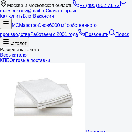
Москва и Московская область
+7 (495) 902-71-72
maestrosnov@mail.ru
Скачать прайс
Как купить
Блог
Вакансии
МС
Маэстро
Снов
6000 м² собственного
производства
Работаем с 2001 года
Позвонить
Поиск
Каталог
Разделы каталога
Весь каталог
КПБ
Оптовые поставки