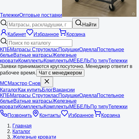
Тележки
Оптовые поставки
Найти
Кабинет
Избранное
Корзина
КПБ
Матрасы Струтоклас
Подушки
Одеяла
Постельное
белье
Ватные матрасы
Железные
кровати
Комплекты
Комплекты
МЕБЕЛЬ
По типу
Тележки
Заявки принимаются круглосуточно. Менеджер ответит в
рабочее время.
Чат с менеджером
МС
Маэстро
Снов
Каталог
Как купить
Блог
Вакансии
КПБ
Матрасы Струтоклас
Подушки
Одеяла
Постельное
белье
Ватные матрасы
Железные
кровати
Комплекты
Комплекты
МЕБЕЛЬ
По типу
Тележки
Позвонить
Контакты
Избранное
Корзина
Главная
Каталог
Железные кровати