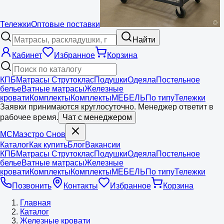
Тележки
Оптовые поставки
Найти
Кабинет
Избранное
Корзина
КПБ
Матрасы Струтоклас
Подушки
Одеяла
Постельное
белье
Ватные матрасы
Железные
кровати
Комплекты
Комплекты
МЕБЕЛЬ
По типу
Тележки
Заявки принимаются круглосуточно. Менеджер ответит в
рабочее время.
Чат с менеджером
МС
Маэстро
Снов
Каталог
Как купить
Блог
Вакансии
КПБ
Матрасы Струтоклас
Подушки
Одеяла
Постельное
белье
Ватные матрасы
Железные
кровати
Комплекты
Комплекты
МЕБЕЛЬ
По типу
Тележки
Позвонить
Контакты
Избранное
Корзина
Главная
Каталог
Железные кровати