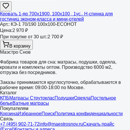
Кровать 1-яр 700х1900, 100х100 , 1ус., Н-спинка для
гостиниц эконом-класса и мини-отелей
Арт.:
КЭ-1 70/190 100х100-ECOHOT
Цена:
2 970 ₽
При покупке от 30 шт.:
2 700 ₽
В корзину
Маэстро Снов
Фабрика товаров для сна: матрасы, подушки, одеяла,
кровати и комплекты оптом. Производство 6000 м2,
отгрузка без посредников.
Заказы принимаются круглосуточно, обрабатываются в
рабочее время: 09:00-18:00 по Москве.
Каталог
КПБ
Матрасы Струтоклас
Подушки
Одеяла
Постельное
белье
Ватные матрасы
Покупателям
Корзина
Избранное
Поиск
Политика конфиденциальности
Связь
+7 (495) 902-71-72
info@maestrosnov.ru
Скачать прайс
(Excel)
Контакты и адреса