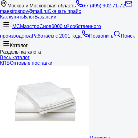
Москва и Московская область
+7 (495) 902-71-72
maestrosnov@mail.ru
Скачать прайс
Как купить
Блог
Вакансии
МС
Маэстро
Снов
6000 м² собственного
производства
Работаем с 2001 года
Позвонить
Поиск
Каталог
Разделы каталога
Весь каталог
КПБ
Оптовые поставки