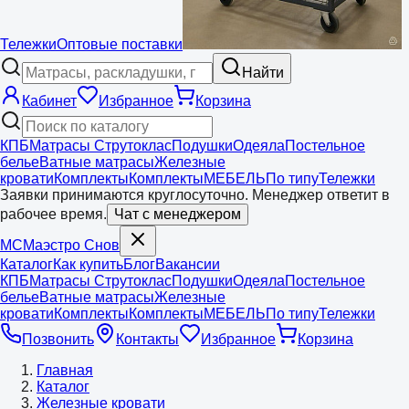
Тележки
Оптовые поставки
Найти
Кабинет
Избранное
Корзина
КПБ
Матрасы Струтоклас
Подушки
Одеяла
Постельное
белье
Ватные матрасы
Железные
кровати
Комплекты
Комплекты
МЕБЕЛЬ
По типу
Тележки
Заявки принимаются круглосуточно. Менеджер ответит в
рабочее время.
Чат с менеджером
МС
Маэстро
Снов
Каталог
Как купить
Блог
Вакансии
КПБ
Матрасы Струтоклас
Подушки
Одеяла
Постельное
белье
Ватные матрасы
Железные
кровати
Комплекты
Комплекты
МЕБЕЛЬ
По типу
Тележки
Позвонить
Контакты
Избранное
Корзина
Главная
Каталог
Железные кровати