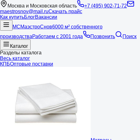
Москва и Московская область
+7 (495) 902-71-72
maestrosnov@mail.ru
Скачать прайс
Как купить
Блог
Вакансии
МС
Маэстро
Снов
6000 м² собственного
производства
Работаем с 2001 года
Позвонить
Поиск
Каталог
Разделы каталога
Весь каталог
КПБ
Оптовые поставки