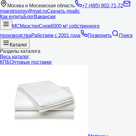
Москва и Московская область
+7 (495) 902-71-72
maestrosnov@mail.ru
Скачать прайс
Как купить
Блог
Вакансии
МС
Маэстро
Снов
6000 м² собственного
производства
Работаем с 2001 года
Позвонить
Поиск
Каталог
Разделы каталога
Весь каталог
КПБ
Оптовые поставки