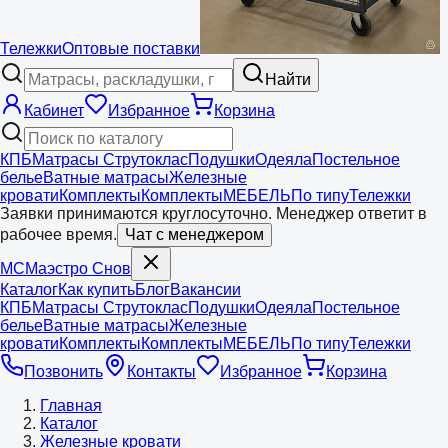
Тележки
Оптовые поставки
Найти
Кабинет
Избранное
Корзина
КПБ
Матрасы Струтоклас
Подушки
Одеяла
Постельное
белье
Ватные матрасы
Железные
кровати
Комплекты
Комплекты
МЕБЕЛЬ
По типу
Тележки
Заявки принимаются круглосуточно. Менеджер ответит в
рабочее время.
Чат с менеджером
МС
Маэстро
Снов
Каталог
Как купить
Блог
Вакансии
КПБ
Матрасы Струтоклас
Подушки
Одеяла
Постельное
белье
Ватные матрасы
Железные
кровати
Комплекты
Комплекты
МЕБЕЛЬ
По типу
Тележки
Позвонить
Контакты
Избранное
Корзина
Главная
Каталог
Железные кровати