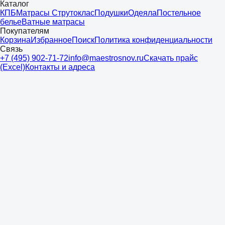
Каталог
КПБ
Матрасы Струтоклас
Подушки
Одеяла
Постельное
белье
Ватные матрасы
Покупателям
Корзина
Избранное
Поиск
Политика конфиденциальности
Связь
+7 (495) 902-71-72
info@maestrosnov.ru
Скачать прайс
(Excel)
Контакты и адреса