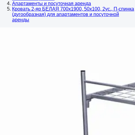
Апартаменты и посуточная аренда
Кровать 2-яр БЕЛАЯ 700х1900, 50х100, 2ус., П-спинка
(дугообразная) для апартаментов и посуточной
аренды