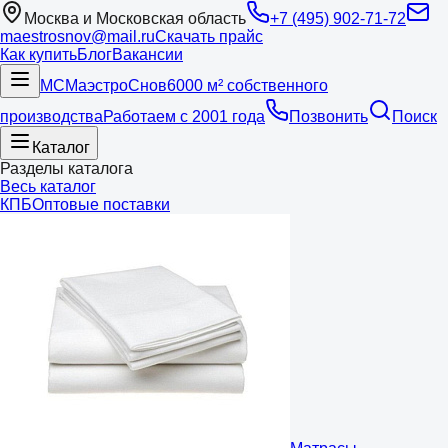
Москва и Московская область
+7 (495) 902-71-72
maestrosnov@mail.ru
Скачать прайс
Как купить
Блог
Вакансии
МС
Маэстро
Снов
6000 м² собственного
производства
Работаем с 2001 года
Позвонить
Поиск
Каталог
Разделы каталога
Весь каталог
КПБ
Оптовые поставки