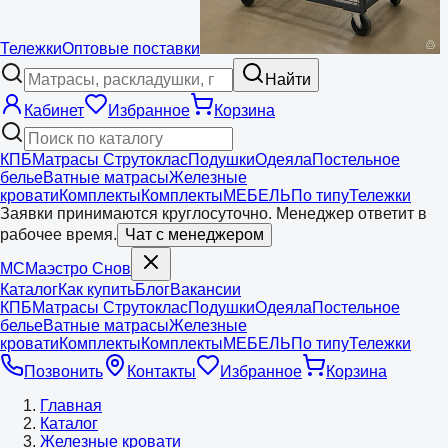
Тележки
Оптовые поставки
Найти
Кабинет
Избранное
Корзина
КПБ
Матрасы Струтоклас
Подушки
Одеяла
Постельное
белье
Ватные матрасы
Железные
кровати
Комплекты
Комплекты
МЕБЕЛЬ
По типу
Тележки
Заявки принимаются круглосуточно. Менеджер ответит в
рабочее время.
Чат с менеджером
МС
Маэстро
Снов
Каталог
Как купить
Блог
Вакансии
КПБ
Матрасы Струтоклас
Подушки
Одеяла
Постельное
белье
Ватные матрасы
Железные
кровати
Комплекты
Комплекты
МЕБЕЛЬ
По типу
Тележки
Позвонить
Контакты
Избранное
Корзина
Главная
Каталог
Железные кровати