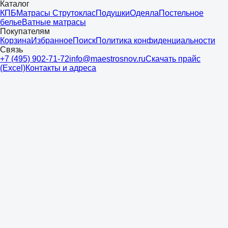
Каталог
КПБ
Матрасы Струтоклас
Подушки
Одеяла
Постельное
белье
Ватные матрасы
Покупателям
Корзина
Избранное
Поиск
Политика конфиденциальности
Связь
+7 (495) 902-71-72
info@maestrosnov.ru
Скачать прайс
(Excel)
Контакты и адреса