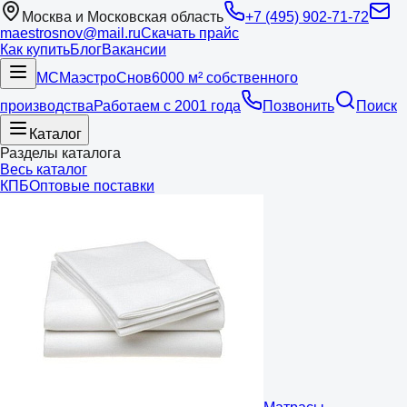
Москва и Московская область
+7 (495) 902-71-72
maestrosnov@mail.ru
Скачать прайс
Как купить
Блог
Вакансии
МС
Маэстро
Снов
6000 м² собственного
производства
Работаем с 2001 года
Позвонить
Поиск
Каталог
Разделы каталога
Весь каталог
КПБ
Оптовые поставки