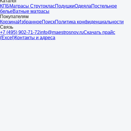
Каталог
КПБ
Матрасы Струтоклас
Подушки
Одеяла
Постельное
белье
Ватные матрасы
Покупателям
Корзина
Избранное
Поиск
Политика конфиденциальности
Связь
+7 (495) 902-71-72
info@maestrosnov.ru
Скачать прайс
(Excel)
Контакты и адреса