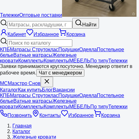
Тележки
Оптовые поставки
Найти
Кабинет
Избранное
Корзина
КПБ
Матрасы Струтоклас
Подушки
Одеяла
Постельное
белье
Ватные матрасы
Железные
кровати
Комплекты
Комплекты
МЕБЕЛЬ
По типу
Тележки
Заявки принимаются круглосуточно. Менеджер ответит в
рабочее время.
Чат с менеджером
МС
Маэстро
Снов
Каталог
Как купить
Блог
Вакансии
КПБ
Матрасы Струтоклас
Подушки
Одеяла
Постельное
белье
Ватные матрасы
Железные
кровати
Комплекты
Комплекты
МЕБЕЛЬ
По типу
Тележки
Позвонить
Контакты
Избранное
Корзина
Главная
Каталог
Железные кровати