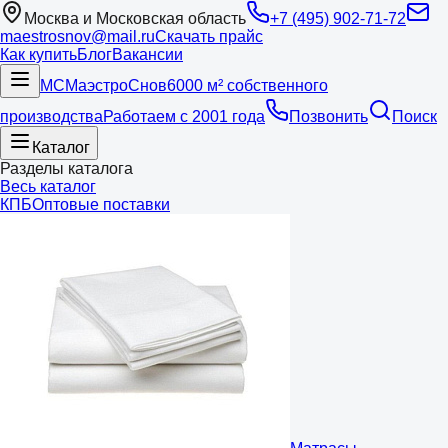
Москва и Московская область
+7 (495) 902-71-72
maestrosnov@mail.ru
Скачать прайс
Как купить
Блог
Вакансии
МС
Маэстро
Снов
6000 м² собственного
производства
Работаем с 2001 года
Позвонить
Поиск
Каталог
Разделы каталога
Весь каталог
КПБ
Оптовые поставки