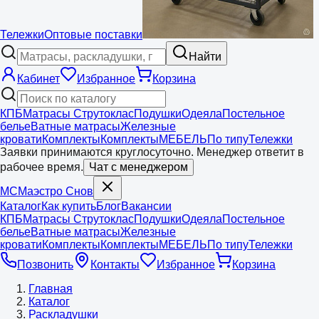
Тележки
Оптовые поставки
Найти
Кабинет
Избранное
Корзина
КПБ
Матрасы Струтоклас
Подушки
Одеяла
Постельное
белье
Ватные матрасы
Железные
кровати
Комплекты
Комплекты
МЕБЕЛЬ
По типу
Тележки
Заявки принимаются круглосуточно. Менеджер ответит в
рабочее время.
Чат с менеджером
МС
Маэстро
Снов
Каталог
Как купить
Блог
Вакансии
КПБ
Матрасы Струтоклас
Подушки
Одеяла
Постельное
белье
Ватные матрасы
Железные
кровати
Комплекты
Комплекты
МЕБЕЛЬ
По типу
Тележки
Позвонить
Контакты
Избранное
Корзина
Главная
Каталог
Раскладушки