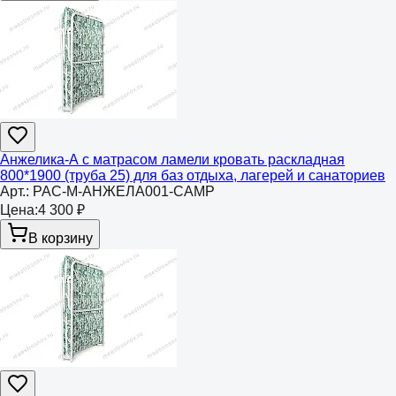
Анжелика-А с матрасом ламели кровать раскладная
800*1900 (труба 25) для баз отдыха, лагерей и санаториев
Арт.:
РАС-М-АНЖЕЛА001-CAMP
Цена:
4 300 ₽
В корзину