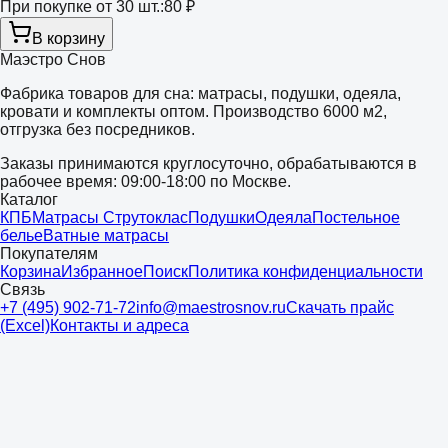
При покупке от 30 шт.:
80 ₽
В корзину
Маэстро Снов
Фабрика товаров для сна: матрасы, подушки, одеяла,
кровати и комплекты оптом. Производство 6000 м2,
отгрузка без посредников.
Заказы принимаются круглосуточно, обрабатываются в
рабочее время: 09:00-18:00 по Москве.
Каталог
КПБ
Матрасы Струтоклас
Подушки
Одеяла
Постельное
белье
Ватные матрасы
Покупателям
Корзина
Избранное
Поиск
Политика конфиденциальности
Связь
+7 (495) 902-71-72
info@maestrosnov.ru
Скачать прайс
(Excel)
Контакты и адреса