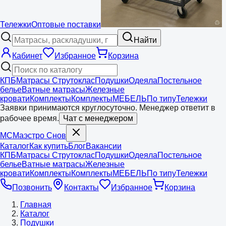
Тележки
Оптовые поставки
Найти
Кабинет
Избранное
Корзина
КПБ
Матрасы Струтоклас
Подушки
Одеяла
Постельное
белье
Ватные матрасы
Железные
кровати
Комплекты
Комплекты
МЕБЕЛЬ
По типу
Тележки
Заявки принимаются круглосуточно. Менеджер ответит в
рабочее время.
Чат с менеджером
МС
Маэстро
Снов
Каталог
Как купить
Блог
Вакансии
КПБ
Матрасы Струтоклас
Подушки
Одеяла
Постельное
белье
Ватные матрасы
Железные
кровати
Комплекты
Комплекты
МЕБЕЛЬ
По типу
Тележки
Позвонить
Контакты
Избранное
Корзина
Главная
Каталог
Подушки