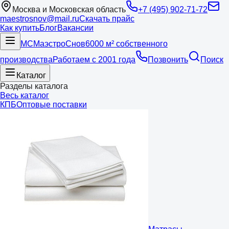
Москва и Московская область
+7 (495) 902-71-72
maestrosnov@mail.ru
Скачать прайс
Как купить
Блог
Вакансии
МС
Маэстро
Снов
6000 м² собственного
производства
Работаем с 2001 года
Позвонить
Поиск
Каталог
Разделы каталога
Весь каталог
КПБ
Оптовые поставки