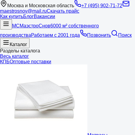
Москва и Московская область
+7 (495) 902-71-72
maestrosnov@mail.ru
Скачать прайс
Как купить
Блог
Вакансии
МС
Маэстро
Снов
6000 м² собственного
производства
Работаем с 2001 года
Позвонить
Поиск
Каталог
Разделы каталога
Весь каталог
КПБ
Оптовые поставки