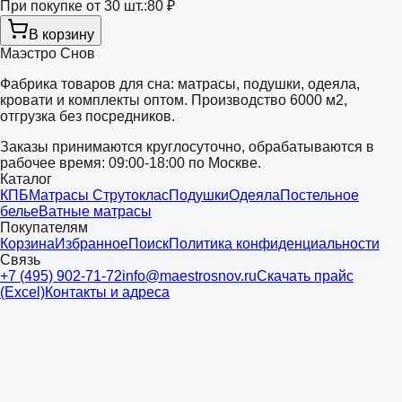
При покупке от 30 шт.:
80 ₽
В корзину
Маэстро Снов
Фабрика товаров для сна: матрасы, подушки, одеяла,
кровати и комплекты оптом. Производство 6000 м2,
отгрузка без посредников.
Заказы принимаются круглосуточно, обрабатываются в
рабочее время: 09:00-18:00 по Москве.
Каталог
КПБ
Матрасы Струтоклас
Подушки
Одеяла
Постельное
белье
Ватные матрасы
Покупателям
Корзина
Избранное
Поиск
Политика конфиденциальности
Связь
+7 (495) 902-71-72
info@maestrosnov.ru
Скачать прайс
(Excel)
Контакты и адреса