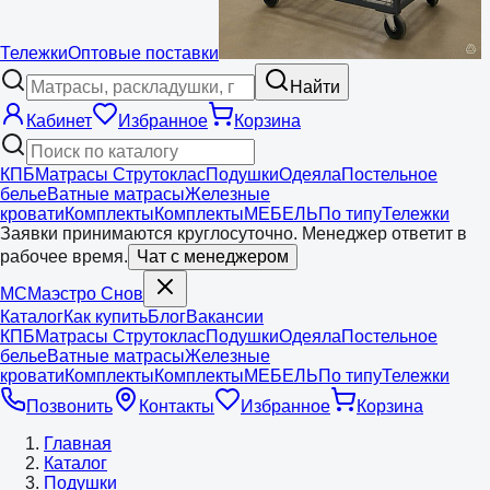
Тележки
Оптовые поставки
Найти
Кабинет
Избранное
Корзина
КПБ
Матрасы Струтоклас
Подушки
Одеяла
Постельное
белье
Ватные матрасы
Железные
кровати
Комплекты
Комплекты
МЕБЕЛЬ
По типу
Тележки
Заявки принимаются круглосуточно. Менеджер ответит в
рабочее время.
Чат с менеджером
МС
Маэстро
Снов
Каталог
Как купить
Блог
Вакансии
КПБ
Матрасы Струтоклас
Подушки
Одеяла
Постельное
белье
Ватные матрасы
Железные
кровати
Комплекты
Комплекты
МЕБЕЛЬ
По типу
Тележки
Позвонить
Контакты
Избранное
Корзина
Главная
Каталог
Подушки