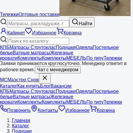
Тележки
Оптовые поставки
Найти
Кабинет
Избранное
Корзина
КПБ
Матрасы Струтоклас
Подушки
Одеяла
Постельное
белье
Ватные матрасы
Железные
кровати
Комплекты
Комплекты
МЕБЕЛЬ
По типу
Тележки
Заявки принимаются круглосуточно. Менеджер ответит в
рабочее время.
Чат с менеджером
МС
Маэстро
Снов
Каталог
Как купить
Блог
Вакансии
КПБ
Матрасы Струтоклас
Подушки
Одеяла
Постельное
белье
Ватные матрасы
Железные
кровати
Комплекты
Комплекты
МЕБЕЛЬ
По типу
Тележки
Позвонить
Контакты
Избранное
Корзина
Главная
Каталог
Подушки