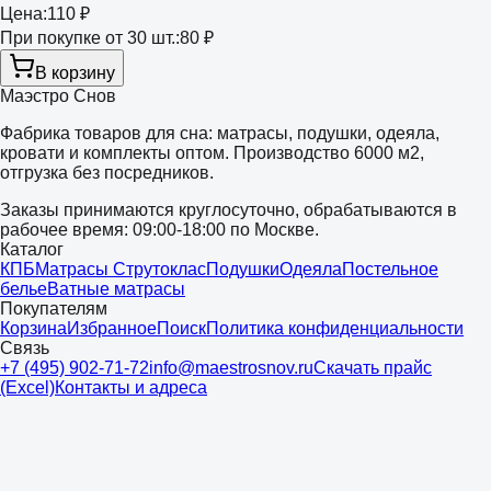
Цена:
110 ₽
При покупке от 30 шт.:
80 ₽
В корзину
Маэстро Снов
Фабрика товаров для сна: матрасы, подушки, одеяла,
кровати и комплекты оптом. Производство 6000 м2,
отгрузка без посредников.
Заказы принимаются круглосуточно, обрабатываются в
рабочее время: 09:00-18:00 по Москве.
Каталог
КПБ
Матрасы Струтоклас
Подушки
Одеяла
Постельное
белье
Ватные матрасы
Покупателям
Корзина
Избранное
Поиск
Политика конфиденциальности
Связь
+7 (495) 902-71-72
info@maestrosnov.ru
Скачать прайс
(Excel)
Контакты и адреса