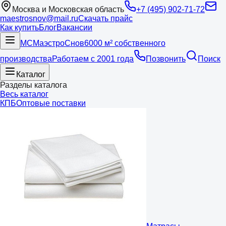
Москва и Московская область
+7 (495) 902-71-72
maestrosnov@mail.ru
Скачать прайс
Как купить
Блог
Вакансии
МС
Маэстро
Снов
6000 м² собственного
производства
Работаем с 2001 года
Позвонить
Поиск
Каталог
Разделы каталога
Весь каталог
КПБ
Оптовые поставки