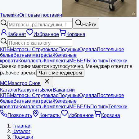
Тележки
Оптовые поставки
Найти
Кабинет
Избранное
Корзина
КПБ
Матрасы Струтоклас
Подушки
Одеяла
Постельное
белье
Ватные матрасы
Железные
кровати
Комплекты
Комплекты
МЕБЕЛЬ
По типу
Тележки
Заявки принимаются круглосуточно. Менеджер ответит в
рабочее время.
Чат с менеджером
МС
Маэстро
Снов
Каталог
Как купить
Блог
Вакансии
КПБ
Матрасы Струтоклас
Подушки
Одеяла
Постельное
белье
Ватные матрасы
Железные
кровати
Комплекты
Комплекты
МЕБЕЛЬ
По типу
Тележки
Позвонить
Контакты
Избранное
Корзина
Главная
Каталог
Подушки