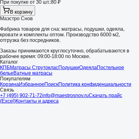
При покупке от 30 шт.:
80 ₽
В корзину
Маэстро Снов
Фабрика товаров для сна: матрасы, подушки, одеяла,
кровати и комплекты оптом. Производство 6000 м2,
отгрузка без посредников.
Заказы принимаются круглосуточно, обрабатываются в
рабочее время: 09:00-18:00 по Москве.
Каталог
КПБ
Матрасы Струтоклас
Подушки
Одеяла
Постельное
белье
Ватные матрасы
Покупателям
Корзина
Избранное
Поиск
Политика конфиденциальности
Связь
+7 (495) 902-71-72
info@maestrosnov.ru
Скачать прайс
(Excel)
Контакты и адреса