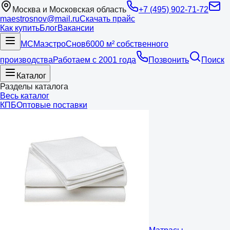
Москва и Московская область
+7 (495) 902-71-72
maestrosnov@mail.ru
Скачать прайс
Как купить
Блог
Вакансии
МС
Маэстро
Снов
6000 м² собственного
производства
Работаем с 2001 года
Позвонить
Поиск
Каталог
Разделы каталога
Весь каталог
КПБ
Оптовые поставки