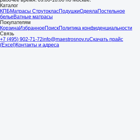
Каталог
КПБ
Матрасы Струтоклас
Подушки
Одеяла
Постельное
белье
Ватные матрасы
Покупателям
Корзина
Избранное
Поиск
Политика конфиденциальности
Связь
+7 (495) 902-71-72
info@maestrosnov.ru
Скачать прайс
(Excel)
Контакты и адреса