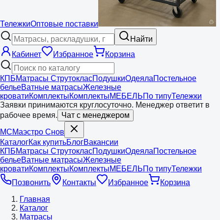
Тележки
Оптовые поставки
Найти
Кабинет
Избранное
Корзина
КПБ
Матрасы Струтоклас
Подушки
Одеяла
Постельное
белье
Ватные матрасы
Железные
кровати
Комплекты
Комплекты
МЕБЕЛЬ
По типу
Тележки
Заявки принимаются круглосуточно. Менеджер ответит в
рабочее время.
Чат с менеджером
МС
Маэстро
Снов
Каталог
Как купить
Блог
Вакансии
КПБ
Матрасы Струтоклас
Подушки
Одеяла
Постельное
белье
Ватные матрасы
Железные
кровати
Комплекты
Комплекты
МЕБЕЛЬ
По типу
Тележки
Позвонить
Контакты
Избранное
Корзина
Главная
Каталог
Матрасы