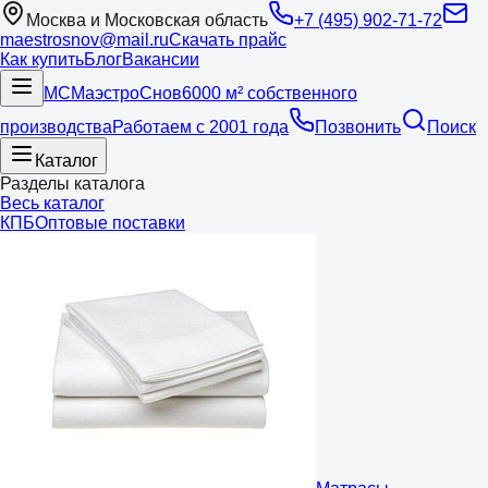
Москва и Московская область
+7 (495) 902-71-72
maestrosnov@mail.ru
Скачать прайс
Как купить
Блог
Вакансии
МС
Маэстро
Снов
6000 м² собственного
производства
Работаем с 2001 года
Позвонить
Поиск
Каталог
Разделы каталога
Весь каталог
КПБ
Оптовые поставки