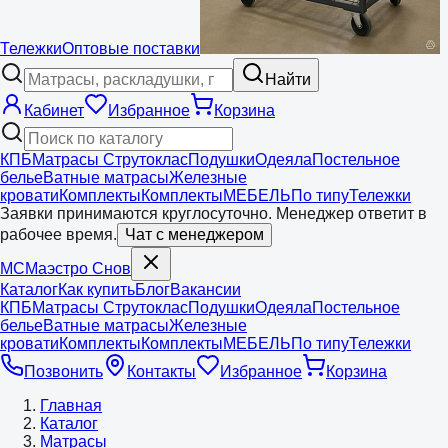
Тележки
Оптовые поставки
Найти
Кабинет
Избранное
Корзина
КПБ
Матрасы Струтоклас
Подушки
Одеяла
Постельное
белье
Ватные матрасы
Железные
кровати
Комплекты
Комплекты
МЕБЕЛЬ
По типу
Тележки
Заявки принимаются круглосуточно. Менеджер ответит в
рабочее время.
Чат с менеджером
МС
Маэстро
Снов
Каталог
Как купить
Блог
Вакансии
КПБ
Матрасы Струтоклас
Подушки
Одеяла
Постельное
белье
Ватные матрасы
Железные
кровати
Комплекты
Комплекты
МЕБЕЛЬ
По типу
Тележки
Позвонить
Контакты
Избранное
Корзина
Главная
Каталог
Матрасы