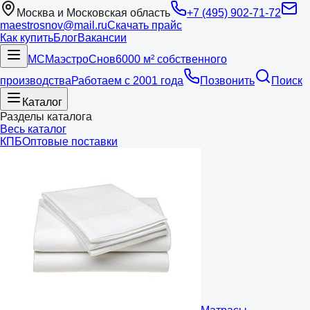
Москва и Московская область
+7 (495) 902-71-72
maestrosnov@mail.ru
Скачать прайс
Как купить
Блог
Вакансии
МС
Маэстро
Снов
6000 м² собственного
производства
Работаем с 2001 года
Позвонить
Поиск
Каталог
Разделы каталога
Весь каталог
КПБ
Оптовые поставки