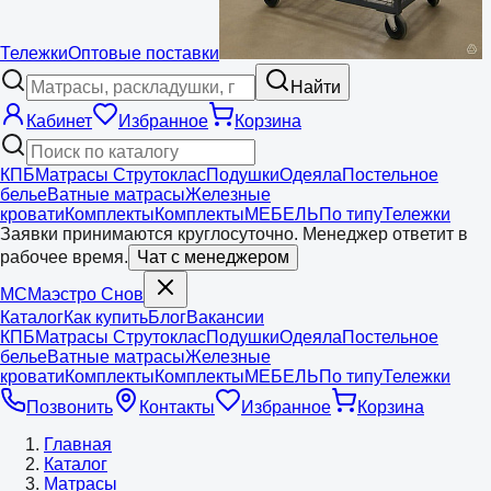
Тележки
Оптовые поставки
Найти
Кабинет
Избранное
Корзина
КПБ
Матрасы Струтоклас
Подушки
Одеяла
Постельное
белье
Ватные матрасы
Железные
кровати
Комплекты
Комплекты
МЕБЕЛЬ
По типу
Тележки
Заявки принимаются круглосуточно. Менеджер ответит в
рабочее время.
Чат с менеджером
МС
Маэстро
Снов
Каталог
Как купить
Блог
Вакансии
КПБ
Матрасы Струтоклас
Подушки
Одеяла
Постельное
белье
Ватные матрасы
Железные
кровати
Комплекты
Комплекты
МЕБЕЛЬ
По типу
Тележки
Позвонить
Контакты
Избранное
Корзина
Главная
Каталог
Матрасы