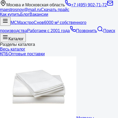
Москва и Московская область
+7 (495) 902-71-72
maestrosnov@mail.ru
Скачать прайс
Как купить
Блог
Вакансии
МС
Маэстро
Снов
6000 м² собственного
производства
Работаем с 2001 года
Позвонить
Поиск
Каталог
Разделы каталога
Весь каталог
КПБ
Оптовые поставки