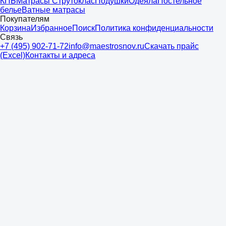
КПБ
Матрасы Струтоклас
Подушки
Одеяла
Постельное
белье
Ватные матрасы
Покупателям
Корзина
Избранное
Поиск
Политика конфиденциальности
Связь
+7 (495) 902-71-72
info@maestrosnov.ru
Скачать прайс
(Excel)
Контакты и адреса