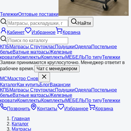
Тележки
Оптовые поставки
Найти
Кабинет
Избранное
Корзина
КПБ
Матрасы Струтоклас
Подушки
Одеяла
Постельное
белье
Ватные матрасы
Железные
кровати
Комплекты
Комплекты
МЕБЕЛЬ
По типу
Тележки
Заявки принимаются круглосуточно. Менеджер ответит в
рабочее время.
Чат с менеджером
МС
Маэстро
Снов
Каталог
Как купить
Блог
Вакансии
КПБ
Матрасы Струтоклас
Подушки
Одеяла
Постельное
белье
Ватные матрасы
Железные
кровати
Комплекты
Комплекты
МЕБЕЛЬ
По типу
Тележки
Позвонить
Контакты
Избранное
Корзина
Главная
Каталог
Матрасы