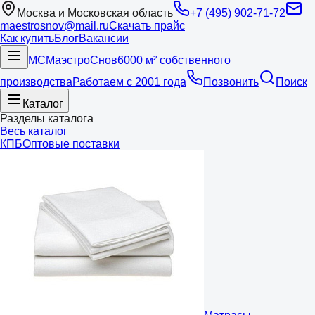
Москва и Московская область
+7 (495) 902-71-72
maestrosnov@mail.ru
Скачать прайс
Как купить
Блог
Вакансии
МС
Маэстро
Снов
6000 м² собственного
производства
Работаем с 2001 года
Позвонить
Поиск
Каталог
Разделы каталога
Весь каталог
КПБ
Оптовые поставки