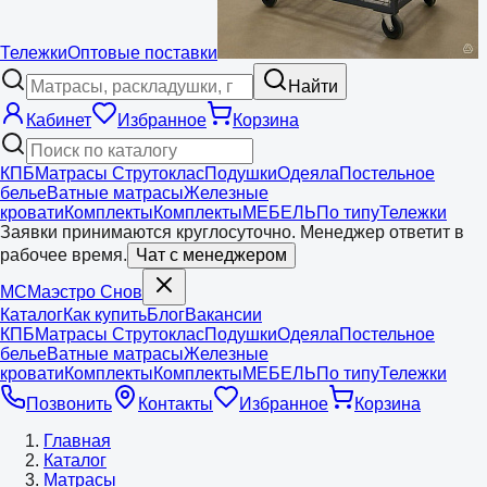
Тележки
Оптовые поставки
Найти
Кабинет
Избранное
Корзина
КПБ
Матрасы Струтоклас
Подушки
Одеяла
Постельное
белье
Ватные матрасы
Железные
кровати
Комплекты
Комплекты
МЕБЕЛЬ
По типу
Тележки
Заявки принимаются круглосуточно. Менеджер ответит в
рабочее время.
Чат с менеджером
МС
Маэстро
Снов
Каталог
Как купить
Блог
Вакансии
КПБ
Матрасы Струтоклас
Подушки
Одеяла
Постельное
белье
Ватные матрасы
Железные
кровати
Комплекты
Комплекты
МЕБЕЛЬ
По типу
Тележки
Позвонить
Контакты
Избранное
Корзина
Главная
Каталог
Матрасы