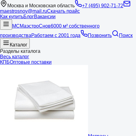
Москва и Московская область
+7 (495) 902-71-72
maestrosnov@mail.ru
Скачать прайс
Как купить
Блог
Вакансии
МС
Маэстро
Снов
6000 м² собственного
производства
Работаем с 2001 года
Позвонить
Поиск
Каталог
Разделы каталога
Весь каталог
КПБ
Оптовые поставки