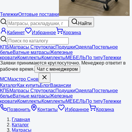
Тележки
Оптовые поставки
Найти
Кабинет
Избранное
Корзина
КПБ
Матрасы Струтоклас
Подушки
Одеяла
Постельное
белье
Ватные матрасы
Железные
кровати
Комплекты
Комплекты
МЕБЕЛЬ
По типу
Тележки
Заявки принимаются круглосуточно. Менеджер ответит в
рабочее время.
Чат с менеджером
МС
Маэстро
Снов
Каталог
Как купить
Блог
Вакансии
КПБ
Матрасы Струтоклас
Подушки
Одеяла
Постельное
белье
Ватные матрасы
Железные
кровати
Комплекты
Комплекты
МЕБЕЛЬ
По типу
Тележки
Позвонить
Контакты
Избранное
Корзина
Главная
Каталог
Матрасы