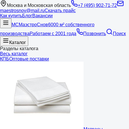
Москва и Московская область
+7 (495) 902-71-72
maestrosnov@mail.ru
Скачать прайс
Как купить
Блог
Вакансии
МС
Маэстро
Снов
6000 м² собственного
производства
Работаем с 2001 года
Позвонить
Поиск
Каталог
Разделы каталога
Весь каталог
КПБ
Оптовые поставки