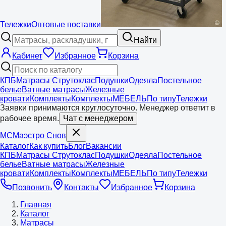
Тележки
Оптовые поставки
Найти
Кабинет
Избранное
Корзина
КПБ
Матрасы Струтоклас
Подушки
Одеяла
Постельное
белье
Ватные матрасы
Железные
кровати
Комплекты
Комплекты
МЕБЕЛЬ
По типу
Тележки
Заявки принимаются круглосуточно. Менеджер ответит в
рабочее время.
Чат с менеджером
МС
Маэстро
Снов
Каталог
Как купить
Блог
Вакансии
КПБ
Матрасы Струтоклас
Подушки
Одеяла
Постельное
белье
Ватные матрасы
Железные
кровати
Комплекты
Комплекты
МЕБЕЛЬ
По типу
Тележки
Позвонить
Контакты
Избранное
Корзина
Главная
Каталог
Матрасы