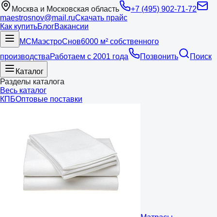
Москва и Московская область
+7 (495) 902-71-72
maestrosnov@mail.ru
Скачать прайс
Как купить
Блог
Вакансии
МС
Маэстро
Снов
6000 м² собственного
производства
Работаем с 2001 года
Позвонить
Поиск
Каталог
Разделы каталога
Весь каталог
КПБ
Оптовые поставки