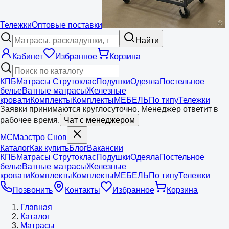
Тележки
Оптовые поставки
Найти
Кабинет
Избранное
Корзина
КПБ
Матрасы Струтоклас
Подушки
Одеяла
Постельное
белье
Ватные матрасы
Железные
кровати
Комплекты
Комплекты
МЕБЕЛЬ
По типу
Тележки
Заявки принимаются круглосуточно. Менеджер ответит в
рабочее время.
Чат с менеджером
МС
Маэстро
Снов
Каталог
Как купить
Блог
Вакансии
КПБ
Матрасы Струтоклас
Подушки
Одеяла
Постельное
белье
Ватные матрасы
Железные
кровати
Комплекты
Комплекты
МЕБЕЛЬ
По типу
Тележки
Позвонить
Контакты
Избранное
Корзина
Главная
Каталог
Матрасы