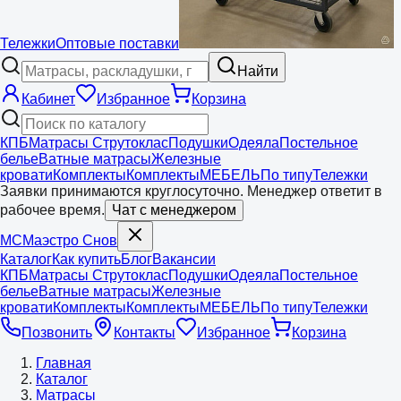
Тележки
Оптовые поставки
Найти
Кабинет
Избранное
Корзина
КПБ
Матрасы Струтоклас
Подушки
Одеяла
Постельное
белье
Ватные матрасы
Железные
кровати
Комплекты
Комплекты
МЕБЕЛЬ
По типу
Тележки
Заявки принимаются круглосуточно. Менеджер ответит в
рабочее время.
Чат с менеджером
МС
Маэстро
Снов
Каталог
Как купить
Блог
Вакансии
КПБ
Матрасы Струтоклас
Подушки
Одеяла
Постельное
белье
Ватные матрасы
Железные
кровати
Комплекты
Комплекты
МЕБЕЛЬ
По типу
Тележки
Позвонить
Контакты
Избранное
Корзина
Главная
Каталог
Матрасы