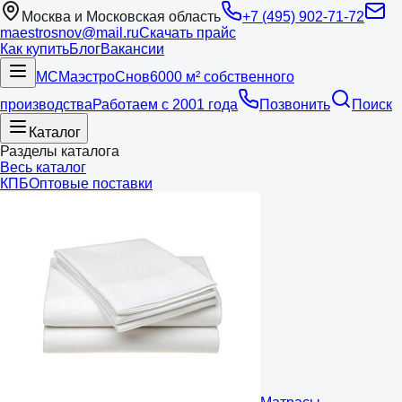
Москва и Московская область
+7 (495) 902-71-72
maestrosnov@mail.ru
Скачать прайс
Как купить
Блог
Вакансии
МС
Маэстро
Снов
6000 м² собственного
производства
Работаем с 2001 года
Позвонить
Поиск
Каталог
Разделы каталога
Весь каталог
КПБ
Оптовые поставки