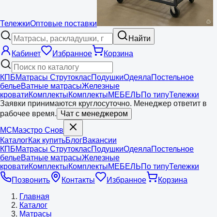
Тележки
Оптовые поставки
Найти
Кабинет
Избранное
Корзина
КПБ
Матрасы Струтоклас
Подушки
Одеяла
Постельное
белье
Ватные матрасы
Железные
кровати
Комплекты
Комплекты
МЕБЕЛЬ
По типу
Тележки
Заявки принимаются круглосуточно. Менеджер ответит в
рабочее время.
Чат с менеджером
МС
Маэстро
Снов
Каталог
Как купить
Блог
Вакансии
КПБ
Матрасы Струтоклас
Подушки
Одеяла
Постельное
белье
Ватные матрасы
Железные
кровати
Комплекты
Комплекты
МЕБЕЛЬ
По типу
Тележки
Позвонить
Контакты
Избранное
Корзина
Главная
Каталог
Матрасы