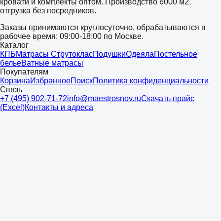
кровати и комплекты оптом. Производство 6000 м2,
отгрузка без посредников.
Заказы принимаются круглосуточно, обрабатываются в
рабочее время: 09:00-18:00 по Москве.
Каталог
КПБ
Матрасы Струтоклас
Подушки
Одеяла
Постельное
белье
Ватные матрасы
Покупателям
Корзина
Избранное
Поиск
Политика конфиденциальности
Связь
+7 (495) 902-71-72
info@maestrosnov.ru
Скачать прайс
(Excel)
Контакты и адреса