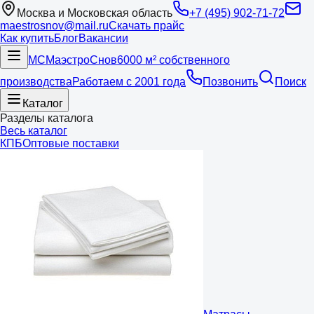
Москва и Московская область
+7 (495) 902-71-72
maestrosnov@mail.ru
Скачать прайс
Как купить
Блог
Вакансии
МС
Маэстро
Снов
6000 м² собственного
производства
Работаем с 2001 года
Позвонить
Поиск
Каталог
Разделы каталога
Весь каталог
КПБ
Оптовые поставки