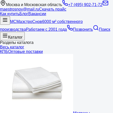
Москва и Московская область
+7 (495) 902-71-72
maestrosnov@mail.ru
Скачать прайс
Как купить
Блог
Вакансии
МС
Маэстро
Снов
6000 м² собственного
производства
Работаем с 2001 года
Позвонить
Поиск
Каталог
Разделы каталога
Весь каталог
КПБ
Оптовые поставки