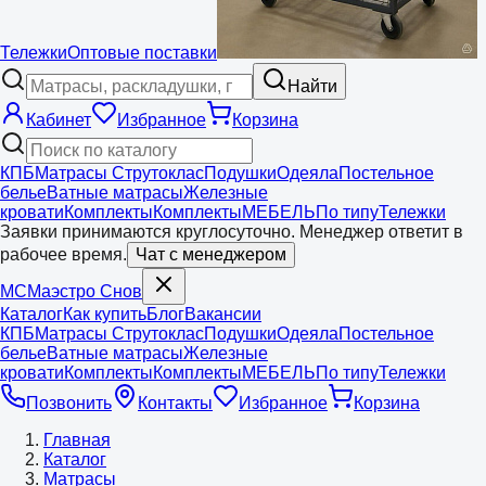
Тележки
Оптовые поставки
Найти
Кабинет
Избранное
Корзина
КПБ
Матрасы Струтоклас
Подушки
Одеяла
Постельное
белье
Ватные матрасы
Железные
кровати
Комплекты
Комплекты
МЕБЕЛЬ
По типу
Тележки
Заявки принимаются круглосуточно. Менеджер ответит в
рабочее время.
Чат с менеджером
МС
Маэстро
Снов
Каталог
Как купить
Блог
Вакансии
КПБ
Матрасы Струтоклас
Подушки
Одеяла
Постельное
белье
Ватные матрасы
Железные
кровати
Комплекты
Комплекты
МЕБЕЛЬ
По типу
Тележки
Позвонить
Контакты
Избранное
Корзина
Главная
Каталог
Матрасы