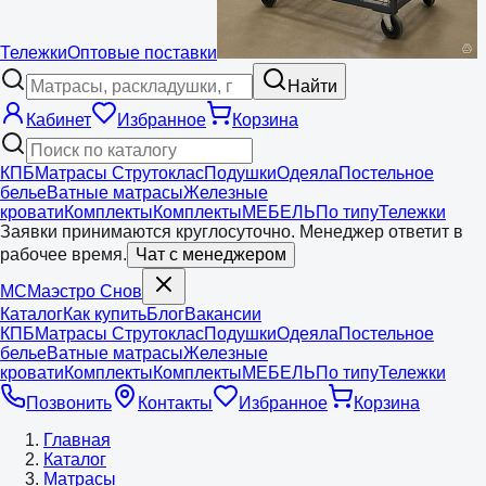
Тележки
Оптовые поставки
Найти
Кабинет
Избранное
Корзина
КПБ
Матрасы Струтоклас
Подушки
Одеяла
Постельное
белье
Ватные матрасы
Железные
кровати
Комплекты
Комплекты
МЕБЕЛЬ
По типу
Тележки
Заявки принимаются круглосуточно. Менеджер ответит в
рабочее время.
Чат с менеджером
МС
Маэстро
Снов
Каталог
Как купить
Блог
Вакансии
КПБ
Матрасы Струтоклас
Подушки
Одеяла
Постельное
белье
Ватные матрасы
Железные
кровати
Комплекты
Комплекты
МЕБЕЛЬ
По типу
Тележки
Позвонить
Контакты
Избранное
Корзина
Главная
Каталог
Матрасы