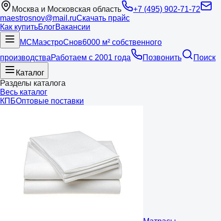
Москва и Московская область
+7 (495) 902-71-72
maestrosnov@mail.ru
Скачать прайс
Как купить
Блог
Вакансии
МС
Маэстро
Снов
6000 м² собственного
производства
Работаем с 2001 года
Позвонить
Поиск
Каталог
Разделы каталога
Весь каталог
КПБ
Оптовые поставки