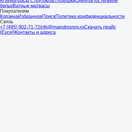
КПБ
Матрасы Струтоклас
Подушки
Одеяла
Постельное
белье
Ватные матрасы
Покупателям
Корзина
Избранное
Поиск
Политика конфиденциальности
Связь
+7 (495) 902-71-72
info@maestrosnov.ru
Скачать прайс
(Excel)
Контакты и адреса