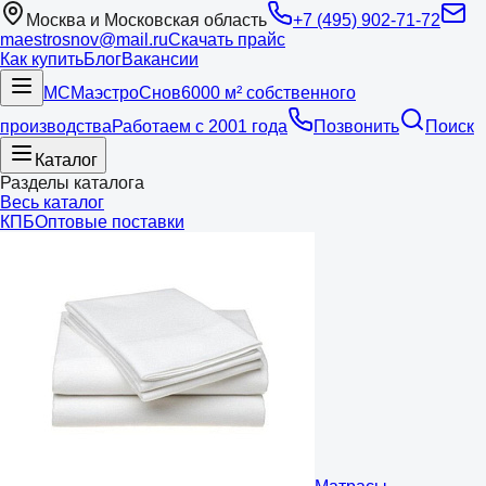
Москва и Московская область
+7 (495) 902-71-72
maestrosnov@mail.ru
Скачать прайс
Как купить
Блог
Вакансии
МС
Маэстро
Снов
6000 м² собственного
производства
Работаем с 2001 года
Позвонить
Поиск
Каталог
Разделы каталога
Весь каталог
КПБ
Оптовые поставки