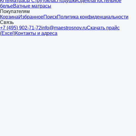
КПБ
Матрасы Струтоклас
Подушки
Одеяла
Постельное
белье
Ватные матрасы
Покупателям
Корзина
Избранное
Поиск
Политика конфиденциальности
Связь
+7 (495) 902-71-72
info@maestrosnov.ru
Скачать прайс
(Excel)
Контакты и адреса