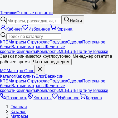
Тележки
Оптовые поставки
Найти
Кабинет
Избранное
Корзина
КПБ
Матрасы Струтоклас
Подушки
Одеяла
Постельное
белье
Ватные матрасы
Железные
кровати
Комплекты
Комплекты
МЕБЕЛЬ
По типу
Тележки
Заявки принимаются круглосуточно. Менеджер ответит в
рабочее время.
Чат с менеджером
МС
Маэстро
Снов
Каталог
Как купить
Блог
Вакансии
КПБ
Матрасы Струтоклас
Подушки
Одеяла
Постельное
белье
Ватные матрасы
Железные
кровати
Комплекты
Комплекты
МЕБЕЛЬ
По типу
Тележки
Позвонить
Контакты
Избранное
Корзина
Главная
Каталог
Матрасы