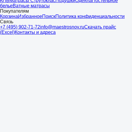
КПБ
Матрасы Струтоклас
Подушки
Одеяла
Постельное
белье
Ватные матрасы
Покупателям
Корзина
Избранное
Поиск
Политика конфиденциальности
Связь
+7 (495) 902-71-72
info@maestrosnov.ru
Скачать прайс
(Excel)
Контакты и адреса