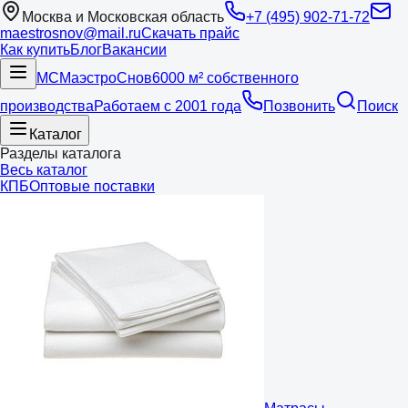
Москва и Московская область
+7 (495) 902-71-72
maestrosnov@mail.ru
Скачать прайс
Как купить
Блог
Вакансии
МС
Маэстро
Снов
6000 м² собственного
производства
Работаем с 2001 года
Позвонить
Поиск
Каталог
Разделы каталога
Весь каталог
КПБ
Оптовые поставки