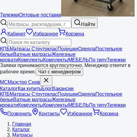
Тележки
Оптовые поставки
Найти
Кабинет
Избранное
Корзина
КПБ
Матрасы Струтоклас
Подушки
Одеяла
Постельное
белье
Ватные матрасы
Железные
кровати
Комплекты
Комплекты
МЕБЕЛЬ
По типу
Тележки
Заявки принимаются круглосуточно. Менеджер ответит в
рабочее время.
Чат с менеджером
МС
Маэстро
Снов
Каталог
Как купить
Блог
Вакансии
КПБ
Матрасы Струтоклас
Подушки
Одеяла
Постельное
белье
Ватные матрасы
Железные
кровати
Комплекты
Комплекты
МЕБЕЛЬ
По типу
Тележки
Позвонить
Контакты
Избранное
Корзина
Главная
Каталог
Матрасы