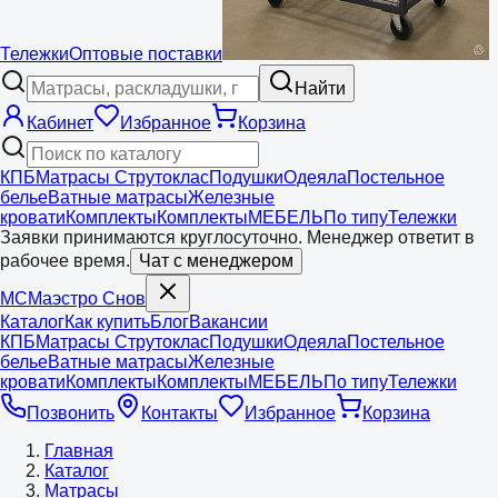
Тележки
Оптовые поставки
Найти
Кабинет
Избранное
Корзина
КПБ
Матрасы Струтоклас
Подушки
Одеяла
Постельное
белье
Ватные матрасы
Железные
кровати
Комплекты
Комплекты
МЕБЕЛЬ
По типу
Тележки
Заявки принимаются круглосуточно. Менеджер ответит в
рабочее время.
Чат с менеджером
МС
Маэстро
Снов
Каталог
Как купить
Блог
Вакансии
КПБ
Матрасы Струтоклас
Подушки
Одеяла
Постельное
белье
Ватные матрасы
Железные
кровати
Комплекты
Комплекты
МЕБЕЛЬ
По типу
Тележки
Позвонить
Контакты
Избранное
Корзина
Главная
Каталог
Матрасы