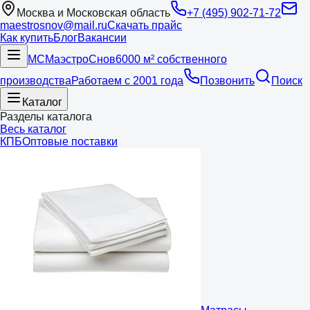
Москва и Московская область
+7 (495) 902-71-72
maestrosnov@mail.ru
Скачать прайс
Как купить
Блог
Вакансии
МС
Маэстро
Снов
6000 м² собственного
производства
Работаем с 2001 года
Позвонить
Поиск
Каталог
Разделы каталога
Весь каталог
КПБ
Оптовые поставки