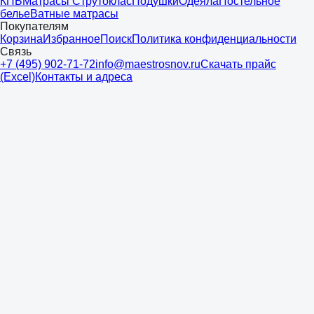
КПБ
Матрасы Струтоклас
Подушки
Одеяла
Постельное
белье
Ватные матрасы
Покупателям
Корзина
Избранное
Поиск
Политика конфиденциальности
Связь
+7 (495) 902-71-72
info@maestrosnov.ru
Скачать прайс
(Excel)
Контакты и адреса