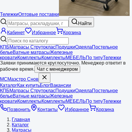
Тележки
Оптовые поставки
Найти
Кабинет
Избранное
Корзина
КПБ
Матрасы Струтоклас
Подушки
Одеяла
Постельное
белье
Ватные матрасы
Железные
кровати
Комплекты
Комплекты
МЕБЕЛЬ
По типу
Тележки
Заявки принимаются круглосуточно. Менеджер ответит в
рабочее время.
Чат с менеджером
МС
Маэстро
Снов
Каталог
Как купить
Блог
Вакансии
КПБ
Матрасы Струтоклас
Подушки
Одеяла
Постельное
белье
Ватные матрасы
Железные
кровати
Комплекты
Комплекты
МЕБЕЛЬ
По типу
Тележки
Позвонить
Контакты
Избранное
Корзина
Главная
Каталог
Матрасы