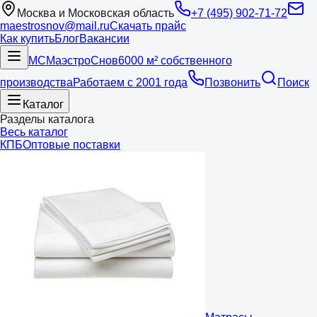
Москва и Московская область
+7 (495) 902-71-72
maestrosnov@mail.ru
Скачать прайс
Как купить
Блог
Вакансии
МС
Маэстро
Снов
6000 м² собственного
производства
Работаем с 2001 года
Позвонить
Поиск
Каталог
Разделы каталога
Весь каталог
КПБ
Оптовые поставки