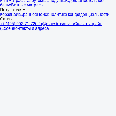
КПБ
Матрасы Струтоклас
Подушки
Одеяла
Постельное
белье
Ватные матрасы
Покупателям
Корзина
Избранное
Поиск
Политика конфиденциальности
Связь
+7 (495) 902-71-72
info@maestrosnov.ru
Скачать прайс
(Excel)
Контакты и адреса