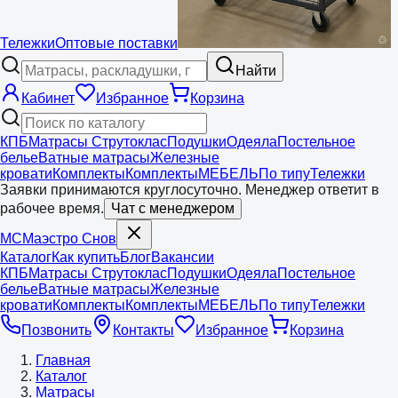
Тележки
Оптовые поставки
Найти
Кабинет
Избранное
Корзина
КПБ
Матрасы Струтоклас
Подушки
Одеяла
Постельное
белье
Ватные матрасы
Железные
кровати
Комплекты
Комплекты
МЕБЕЛЬ
По типу
Тележки
Заявки принимаются круглосуточно. Менеджер ответит в
рабочее время.
Чат с менеджером
МС
Маэстро
Снов
Каталог
Как купить
Блог
Вакансии
КПБ
Матрасы Струтоклас
Подушки
Одеяла
Постельное
белье
Ватные матрасы
Железные
кровати
Комплекты
Комплекты
МЕБЕЛЬ
По типу
Тележки
Позвонить
Контакты
Избранное
Корзина
Главная
Каталог
Матрасы