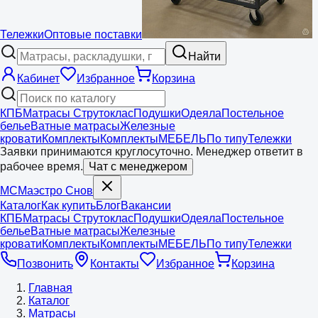
Тележки
Оптовые поставки
Найти
Кабинет
Избранное
Корзина
КПБ
Матрасы Струтоклас
Подушки
Одеяла
Постельное
белье
Ватные матрасы
Железные
кровати
Комплекты
Комплекты
МЕБЕЛЬ
По типу
Тележки
Заявки принимаются круглосуточно. Менеджер ответит в
рабочее время.
Чат с менеджером
МС
Маэстро
Снов
Каталог
Как купить
Блог
Вакансии
КПБ
Матрасы Струтоклас
Подушки
Одеяла
Постельное
белье
Ватные матрасы
Железные
кровати
Комплекты
Комплекты
МЕБЕЛЬ
По типу
Тележки
Позвонить
Контакты
Избранное
Корзина
Главная
Каталог
Матрасы