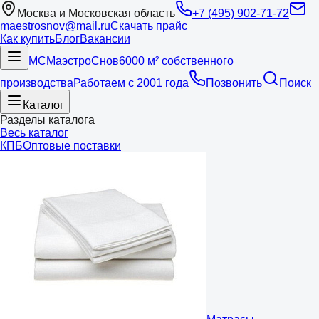
Москва и Московская область
+7 (495) 902-71-72
maestrosnov@mail.ru
Скачать прайс
Как купить
Блог
Вакансии
МС
Маэстро
Снов
6000 м² собственного
производства
Работаем с 2001 года
Позвонить
Поиск
Каталог
Разделы каталога
Весь каталог
КПБ
Оптовые поставки